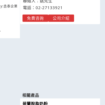
聯絡人：姚先生
y:
丞泰企業
電話：
02-2
7
1
3
3921
免費咨詢
公司介紹
.
相關產品
荷蘭脫脂奶粉