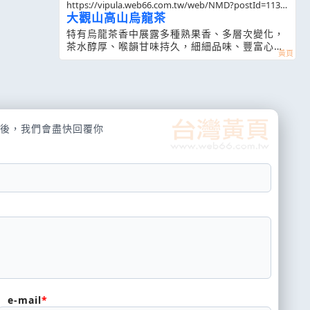
https://vipula.web66.com.tw/web/NMD?postId=1132
672
大觀山高山烏龍茶
特有烏龍茶香中展露多種熟果香、多層次變化，
茶水醇厚、喉韻甘味持久，細細品味、豐富心
靈。 120g真空袋包裝
後，我們會盡快回覆你
e-mail