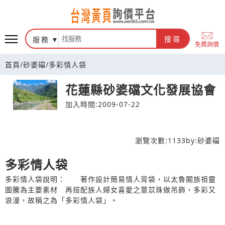
台灣黃頁詢價平台
服務
搜尋
免費詢價
首頁
/
砂婆礑
/
多彩情人袋
花蓮縣砂婆礑文化發展協會
加入時間:2009-07-22
瀏覽次數:
1133
by:
砂婆礑
多彩情人袋
多彩情人袋說明： 著作設計簡易情人背袋，以太魯閣族祖靈
圖騰為主要素材 再搭配族人婦女喜愛之薏苡珠做吊飾，多彩又
浪漫，故稱之為「多彩情人袋」。