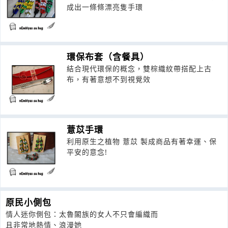
成出一條條漂亮隻手環
環保布套（含餐具）
結合現代環保的概念，雙棕織紋帶搭配上古
布，有著意想不到視覺效
薏苡手環
利用原生之植物 薏苡 製成商品有著幸運、保
平安的意念!
原民小側包
情人迷你側包：太魯閣族的女人不只會編織而
且非常地熱情、浪漫她