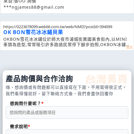
來自:張OO 詢價
***ngjames88@gmail.com
https://0223678099.web66.com.tw/web/NMD?postId=394099
OK BON雪花冰冰鋪貝果
OKBON雪花冰冰鋪位於師大夜市浦城街異國美食街內,以MINI
車頭為造型,常常吸引許多路過民眾停下腳步拍照,OKBON冰鋪以
台灣著名雪花冰為主,淋上特製糖醬搭配上異國風味食材,把原本
簡單的雪花冰變換許
產品詢價與合作洽詢
嗨，想詢價或有問題都可以直接寫在下面，不用寫得很正式，
我們看得懂就好，留下聯絡方式後，我們會盡快回覆你
想詢問什麼呢？
需求說明