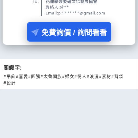
To:
花蓮縣砂婆礑文化發展協會
聯絡人:曾**
Email:p*i******@gmail.com
免費詢價 / 詢問看看
關鍵字:
#吊飾
#喜愛
#圖騰
#太魯閣族
#婦女
#情人
#浪漫
#素材
#背袋
#設計