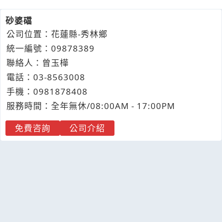
砂婆礑
公司位置：花蓮縣-秀林鄉
統一編號：09878389
聯絡人：曾玉樺
電話：
03-8
5
6
3
008
手機：
0981
8
7
8
408
服務時間：全年無休/08:00AM - 17:00PM
免費咨詢
公司介紹