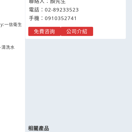
聯絡人：顏先生
電話：
02-8
9
2
3
3523
手機：
0910
3
5
2
741
y:
一信衛生
免費咨詢
公司介紹
‧清洗水
相關產品