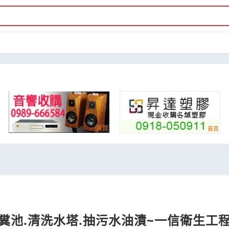
化糞池.清洗水塔.抽污水油漬~一信衛生工