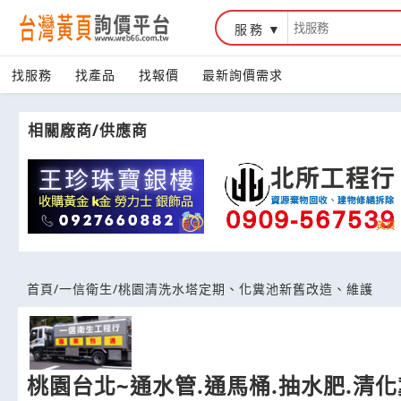
服務
台灣黃頁詢價平台
找服務
找產品
找報價
最新詢價需求
相關廠商/供應商
首頁
/
一信衛生
/
桃園清洗水塔定期、化糞池新舊改造、維護
桃園台北~通水管.通馬桶.抽水肥.清