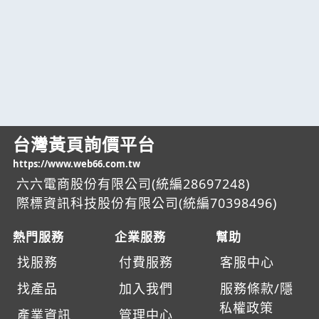
台灣黃頁詢價平台
https://www.web66.com.tw
六六電商股份有限公司(統編28697248)
際標資訊科技股份有限公司(統編70398496)
熱門服務
企業服務
幫助
找服務
付費服務
客服中心
找產品
加入我們
服務條款/隱
私權政策
產業資訊
管理中心