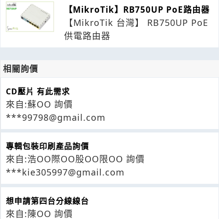
【MikroTik】RB750UP PoE路由器
【MikroTik 台灣】 RB750UP PoE
供電路由器
相關詢價
CD壓片 有此需求
來自:蘇OO 詢價
***99798@gmail.com
專輯包裝印刷產品詢價
來自:浩OO際OO股OO限OO 詢價
***kie305997@gmail.com
想申請第四台分線線台
來自:陳OO 詢價