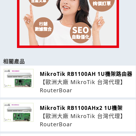
相關產品
MikroTik RB1100AH 1U機架路由器
【歐洲大廠 MikroTik 台灣代理】
RouterBoar
MikroTik RB1100AHx2 1U機架
【歐洲大廠 MikroTik 台灣代理】
RouterBoar