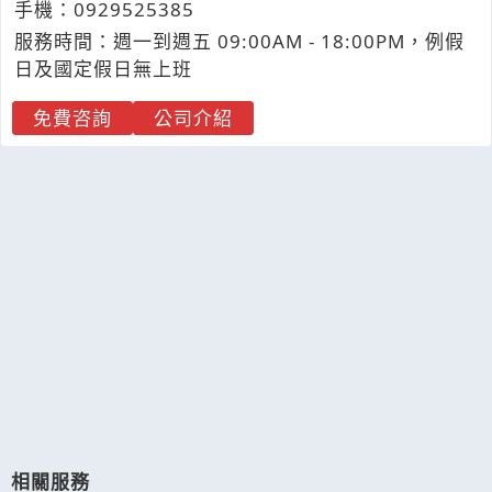
手機：
0929
5
2
5
385
服務時間：週一到週五 09:00AM - 18:00PM，例假
日及國定假日無上班
免費咨詢
公司介紹
相關服務