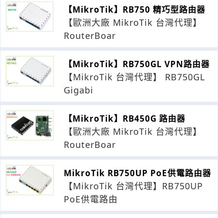
【MikroTik】RB750 精巧型路由器
【歐洲大廠 MikroTik 台灣代理】
RouterBoar
【MikroTik】RB750GL VPN路由器
【MikroTik 台灣代理】 RB750GL
Gigabi
【MikroTik】RB450G 路由器
【歐洲大廠 MikroTik 台灣代理】
RouterBoar
MikroTik RB750UP PoE供電路由器
【MikroTik 台灣代理】RB750UP
PoE供電路由