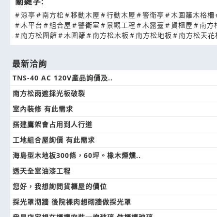
關鍵字:
#
涼亭
#
南方松
#
移動木屋
#
行動木屋
#
警衛亭
#
木圍籬木格柵
#
木平台
#
組合屋
#
警衛室
#
景觀工程
#
木露臺
#
貨櫃屋
#
南方
#
南方松圍籬
#
木圍籬
#
南方松木板
#
南方松地板
#
南方松天花
最新洽詢
TNS-40 AC 120V產品詢價及..
南方松雨遮採光板破裂
室內裝修 有此需求
搭建鷹架會占用到人行道
工地組合屋詢價 有此需求
海島型木地板300條，60坪。橡木煙燻..
透天全室油漆工程
您好，我想詢問貨櫃屋的價位
採光罩沏牆 後院裸肉想砌牆做採光罩