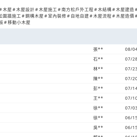
#
木屋
#
木屋設計
#
木屋施工
#
南方松戶外工程
#
木結構
#
木屋建造
松圍牆施工
#
鋼構木屋
#
室內裝修
#
自地自建
#
木屋流程
#
木屋造價
板
#
移動小木屋
張**
08/0
石**
07/2
林**
07/2
陳**
07/2
彭**
07/1
王**
07/1
徐**
07/0
徐**
06/1
吳**
06/1