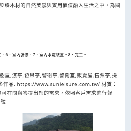
於將木材的自然美感與實用價值融入生活之中，為國
工。
6
、室內裝修。
7
、室內水電裝置。
8
、完工。
樹屋,涼亭,發呆亭,警衛亭,警衛室,販賣屋,售票亭,採
ps://www.sunleisure.com.tw/ 材質：
，也可在問與答提出您的需求，依照客戶需求進行報
1號