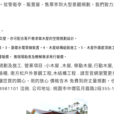
。從警衛亭、販賣屋、售票亭到大型景觀規劃，我們致力
工。
即可交屋，亦可配合客戶需求做木屋的空間規劃設計。
裝。
3
、基礎水電管線裝置。
4
、木屋結構組裝施工。
5
、木屋外牆屋頂施
響報價。
需現場勘查及瞭解需求再行報價。
及施工. 營業項目 :小木屋 ,木屋, 移動木屋,行動木屋,
 南方松戶外景觀工程,木結構工程 . 請至官網瀏覽更多作品. htt
讓您買的開心，用的放心 價格含木 免費到府丈量規劃
81101 洽詢. 公司地址: 桃園市中壢區月眉路2段355-