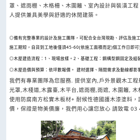
罩、遮雨棚、木格柵、木圍籬、室內設計與裝潢工程
人提供兼具美學與舒適的休閒建築。
◎備有完整專業的設計及施工團隊，可配合全台灣現勘、評估及施
施工期短，自貨到工地後僅須45-60(依施工面積而定)個工作日
◎
木屋建造流程：
1
、現場放樣。
2
、基礎工程：鋼構型鋼固定及組
◎
木屋造價與預算：依坪數報價。
建材選擇、隔間需求及動線都影
我們有專業團隊為您服務. 提供室內,戶外景觀木工程規劃
光罩,木棧道,木露臺,木平台,遮雨棚,雨遮, 木圍籬, 木格柵,
使用防腐南方松實木板材+ 耐候性德國護木漆塗料，
價，保證是物美價廉，我們用心讓您放心 請致電 03 49