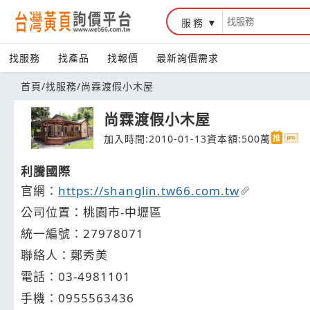
服務
台灣黃頁詢價平台
找服務
找產品
找報價
最新詢價需求
首頁
/
找服務
/
尚霖渡假小木屋
尚霖渡假小木屋
加入時間:2010-01-13
資本額:500萬
利騰國際
官網：
https://shanglin.tw66.com.tw
公司位置：桃園市-中壢區
統一編號：27978071
聯絡人：鄭秀美
電話：
03-4
9
8
1
101
手機：
0955
5
6
3
436