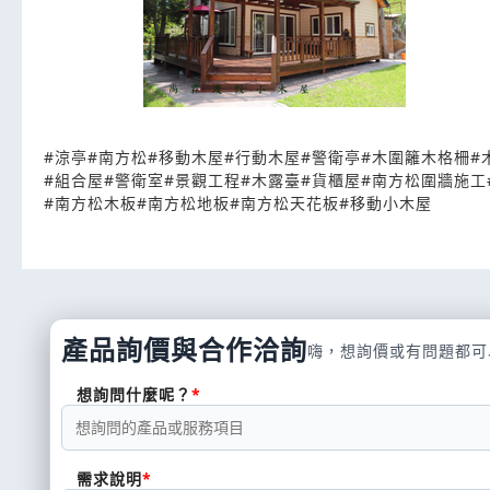
#
涼亭
#
南方松
#
移動木屋
#
行動木屋
#
警衛亭
#
木圍籬木格柵
#
#
組合屋
#
警衛室
#
景觀工程
#
木露臺
#
貨櫃屋
#
南方松圍牆施工
#
南方松木板
#
南方松地板
#
南方松天花板
#
移動小木屋
產品詢價與合作洽詢
嗨，想詢價或有問題都可
想詢問什麼呢？
需求說明