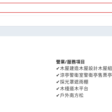
營業/服務項目
木屋建造木屋設計木屋
涼亭警衛室警衛亭售票
採光罩遮雨棚
木棧道木平台
戶外南方松