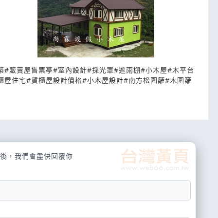
築
#
販賣屋售票亭
#
室內設計
#
採光罩
#
遮雨棚
#
小木屋
#
木平台
櫃屋住宅
#
貨櫃屋設計價格
#
小木屋設計
#
南方松圍籬
#
木圍籬
後，我們會盡快回覆你