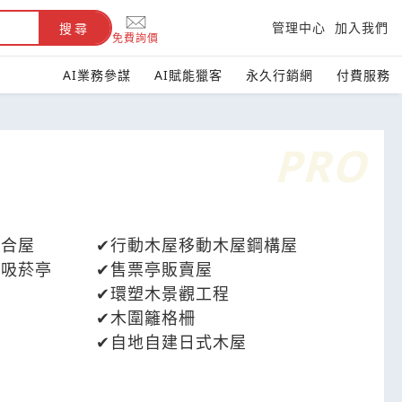
管理中心
加入我們
搜尋
免費詢價
AI業務參謀
AI賦能獵客
永久行銷網
付費服務
組合屋
行動木屋移動木屋鋼構屋
亭吸菸亭
售票亭販賣屋
環塑木景觀工程
木圍籬格柵
自地自建日式木屋