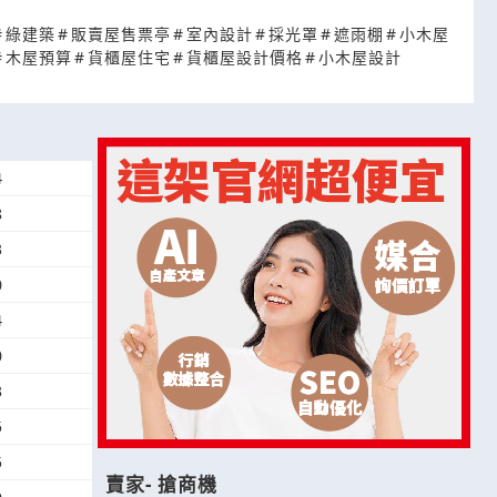
#
綠建築
#
販賣屋售票亭
#
室內設計
#
採光罩
#
遮雨棚
#
小木屋
#
木屋預算
#
貨櫃屋住宅
#
貨櫃屋設計價格
#
小木屋設計
4
8
3
0
4
0
3
5
5
賣家- 搶商機