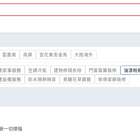
雲嘉南
高屏
宜花東澎金馬
大陸海外
務家事服務
空調冷氣
建物修繕拆除
門窗窗簾裝修
油漆粉
建設備服務
防水隔熱隔音
景觀花草園藝
傢俱家飾裝修
其餘一切煩惱