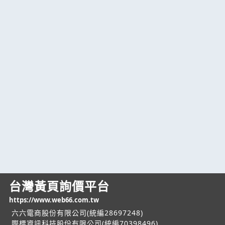
台灣黃頁詢價平台
https://www.web66.com.tw
六六電商股份有限公司(統編28697248)
際標資訊科技股份有限公司(統編70398496)