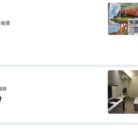
漆報價
翻新
計