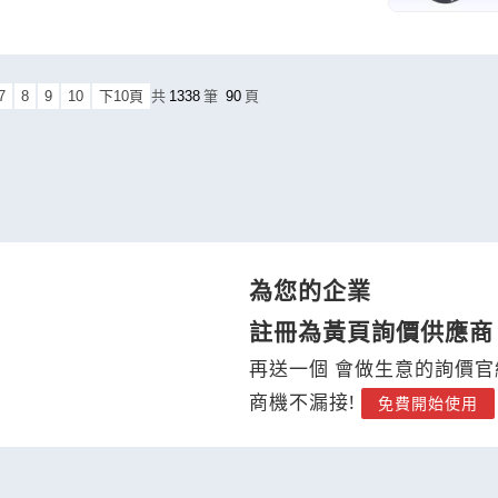
7
8
9
10
下10頁
共
1338
筆
90
頁
為您的企業
註冊為黃頁詢價供應商
再送一個 會做生意的詢價官
商機不漏接!
免費開始使用