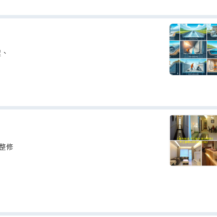
程、
浴整修