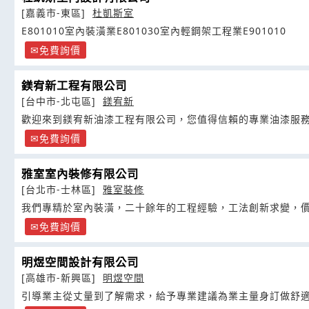
[嘉義市-東區]
杜凱斯室
E801010室內裝潢業E801030室內輕鋼架工程業E901010
免費詢價
鎂宥新工程有限公司
[台中市-北屯區]
鎂宥新
歡迎來到鎂宥新油漆工程有限公司，您值得信賴的專業油漆服
免費詢價
雅室室內裝修有限公司
[台北市-士林區]
雅室裝修
我們專精於室內裝潢，二十餘年的工程經驗，工法創新求變，
免費詢價
明煜空間設計有限公司
[高雄市-新興區]
明煜空間
引導業主從丈量到了解需求，給予專業建議為業主量身訂做舒