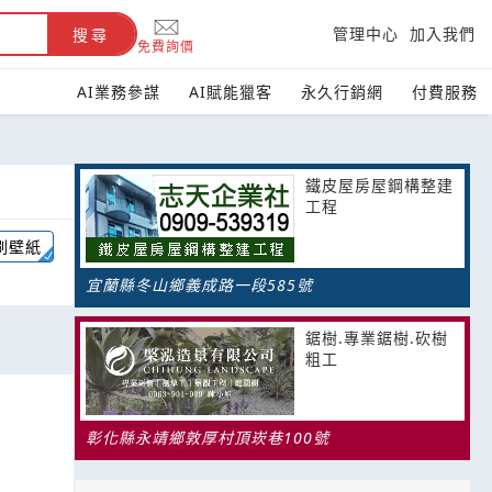
管理中心
加入我們
搜尋
免費詢價
AI業務參謀
AI賦能獵客
永久行銷網
付費服務
鐵皮屋房屋鋼構整建
工程
刷壁紙
宜蘭縣冬山鄉義成路一段585號
鋸樹.專業鋸樹.砍樹
粗工
彰化縣永靖鄉敦厚村頂崁巷100號