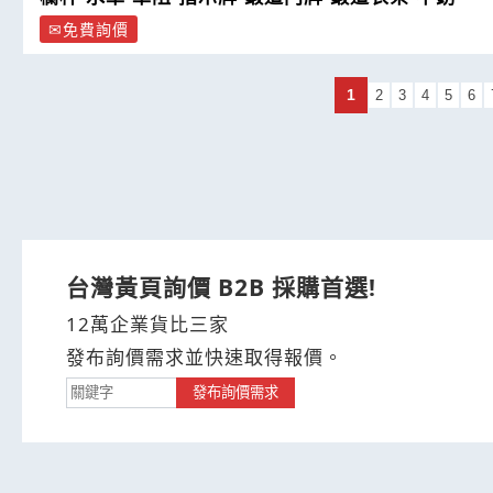
免費詢價
1
2
3
4
5
6
台灣黃頁詢價 B2B 採購首選!
12萬企業貨比三家
發布詢價需求並快速取得報價。
發布詢價需求