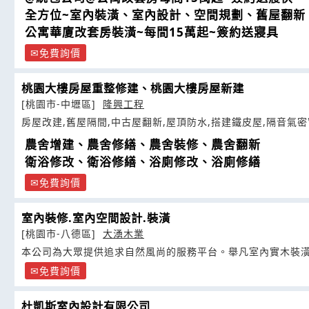
全方位~室內裝潢、室內設計、空間規劃、舊屋翻新
公寓華廈改套房裝潢~每間15萬起~簽約送寢具
免費詢價
桃園大樓房屋重整修建、桃園大樓房屋新建
[桃園市-中壢區]
隆興工程
房屋改建,舊屋隔間,中古屋翻新,屋頂防水,搭建鐵皮屋,隔音氣密
農舍增建、農舍修繕、農舍裝修、農舍翻新
衛浴修改、衛浴修繕、浴廁修改、浴廁修繕
免費詢價
室內裝修.室內空間設計.裝潢
[桃園市-八德區]
大湧木業
本公司為大眾提供追求自然風尚的服務平台。舉凡室內實木裝
免費詢價
杜凱斯室內設計有限公司