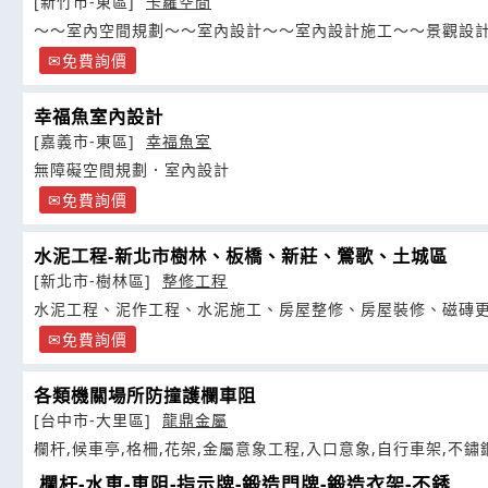
[新竹市-東區]
卡蘿空間
～～室內空間規劃～～室內設計～～室內設計施工～～景觀設
免費詢價
幸福魚室內設計
[嘉義市-東區]
幸福魚室
無障礙空間規劃．室內設計
免費詢價
水泥工程-新北市樹林、板橋、新莊、鶯歌、土城區
[新北市-樹林區]
整修工程
水泥工程、泥作工程、水泥施工、房屋整修、房屋裝修、磁磚
免費詢價
各類機關場所防撞護欄車阻
[台中市-大里區]
龍鼎金屬
欄杆,候車亭,格柵,花架,金屬意象工程,入口意象,自行車架,不鏽
欄杆-水車-車阻-指示牌-鍛造門牌-鍛造衣架-不銹