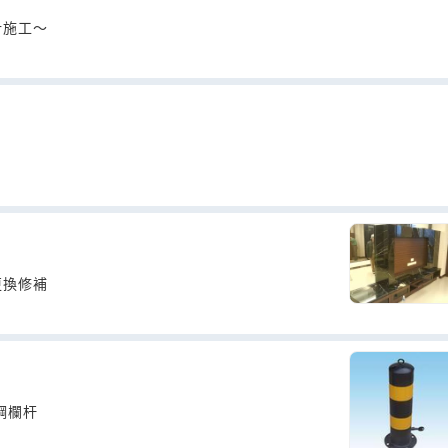
計施工～
更換修補
鋼欄杆