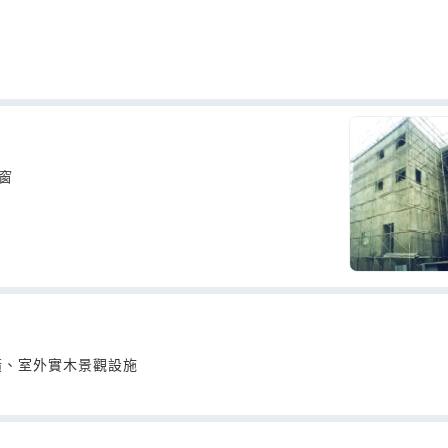
窗
潢、室外實木景觀設施