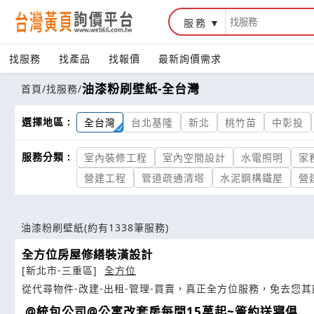
服務
找服務
找產品
找報價
最新詢價需求
油漆粉刷壁紙-全台灣
首頁
/
找服務
/
選擇地區 :
全台灣
台北基隆
新北
桃竹苗
中彰投
服務分類 :
室內裝修工程
室內空間設計
水電照明
家
營建工程
管道疏通清塔
水泥鋼構鐵屋
營
油漆粉刷壁紙
(約有1338筆服務)
全方位房屋修繕裝潢設計
[新北市-三重區]
全方位
從代尋物件-改建-出租-管理-買賣，真正全方位服務，免去您
@統包公司@公寓改套房每間15萬起~簽約送寢俱