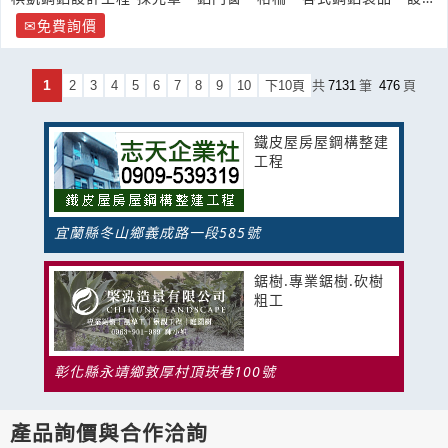
規劃施工
免費詢價
1
2
3
4
5
6
7
8
9
10
下10頁
共
7131
筆
476
頁
鐵皮屋房屋鋼構整建
工程
宜蘭縣冬山鄉義成路一段585號
鋸樹.專業鋸樹.砍樹
粗工
彰化縣永靖鄉敦厚村頂崁巷100號
產品詢價與合作洽詢