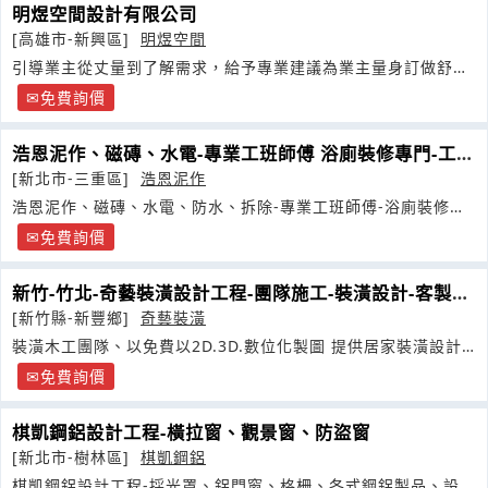
明煜空間設計有限公司
[高雄市-新興區]
明煜空間
引導業主從丈量到了解需求，給予專業建議為業主量身訂做舒適
空間，
免費詢價
浩恩泥作、磁磚、水電-專業工班師傅 浴廁裝修專門-工程
承包-代客施工
[新北市-三重區]
浩恩泥作
浩恩泥作、磁磚、水電、防水、拆除-專業工班師傅-浴廁裝修專
門-
免費詢價
新竹-竹北-奇藝裝潢設計工程-團隊施工-裝潢設計-客製化
天花板
[新竹縣-新豐鄉]
奇藝裝潢
裝潢木工團隊、以免費以2D.3D.數位化製圖 提供居家裝潢設計
的了解讓你有完善品質和服務
免費詢價
棋凱鋼鋁設計工程-橫拉窗、觀景窗、防盜窗
[新北市-樹林區]
棋凱鋼鋁
棋凱鋼鋁設計工程-採光罩、鋁門窗、格柵、各式鋼鋁製品、設計