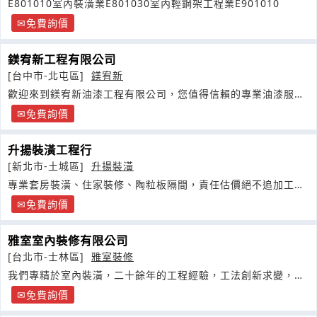
E801010室內裝潢業E801030室內輕鋼架工程業E901010
免費詢價
鎂宥新工程有限公司
[台中市-北屯區]
鎂宥新
歡迎來到鎂宥新油漆工程有限公司，您值得信賴的專業油漆服務
提供商
免費詢價
升揚裝潢工程行
[新北市-土城區]
升揚裝潢
專業套房裝潢、住家裝修、陶粒板隔間，責任估價絕不追加工程
款，工程先做再請款業主絕對有保障
免費詢價
雅室室內裝修有限公司
[台北市-士林區]
雅室裝修
我們專精於室內裝潢，二十餘年的工程經驗，工法創新求變，價
格平實
免費詢價