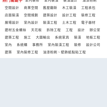
熱門關鍵字
室內裝修
室內裝潢
裝潢設計
油漆粉刷
空間設計
商業空間
舊屋翻新
木工裝潢
工程承包
店面裝潢
空間規劃
建築設計
設計工程
裝修工程
展場設計
室內設計
裝潢工程
土木工程
電子器材
建材五金螺絲
天花板
拆除工程
工程
設計
辦公室
建築工程
施工
大圖輸出
系統家具
裝潢
地板工程
室內
系統櫃
事務所
室內裝潢工程
裝修
設計公司
建築
室內裝修工程
油漆粉刷、壁飾紙黏貼工程