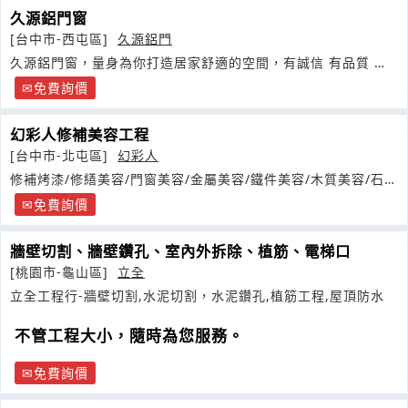
久源鋁門窗
[台中市-西屯區]
久源鋁門
久源鋁門窗，量身為你打造居家舒適的空間，有誠信 有品質 服
務到家
免費詢價
幻彩人修補美容工程
[台中市-北屯區]
幻彩人
修補烤漆/修繕美容/門窗美容/金屬美容/鐵件美容/木質美容/石材
美容
免費詢價
牆壁切割、牆壁鑽孔、室內外拆除、植筋、電梯口
[桃園市-龜山區]
立全
立全工程行-牆壁切割,水泥切割，水泥鑽孔,植筋工程,屋頂防水
不管工程大小，隨時為您服務。
免費詢價