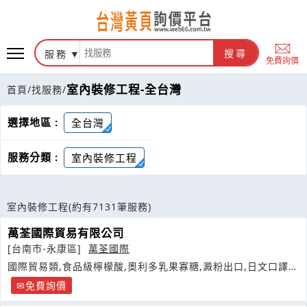
服務
搜尋
免費詢價
室內裝修工程-全台灣
首頁
/
找服務
/
選擇地區 :
全台灣
服務分類 :
室內裝修工程
室內裝修工程
(約有7131筆服務)
萬荃國際貿易有限公司
[台南市-永康區]
萬荃國際
國際貿易類,食品級檸檬酸,奧利多乳果寡糖,澱粉出口,日文口譯及
日商來台投資相關協助業務
免費詢價