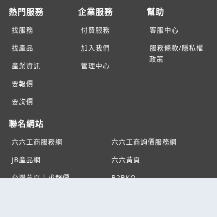
熱門服務
企業服務
幫助
找服務
付費服務
客服中心
找產品
加入我們
服務條款/隱私權
政策
產業資訊
管理中心
要報價
要詢價
聯名網站
六六工商服務網
六六工商詢價服務網
JB產品網
六六黃頁
台灣黃頁｜求報價
B2BKO
BNI夥伴引薦網
Copyright c2026 All rights reserved | 台灣黃頁