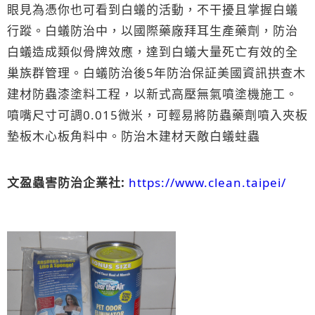
眼見為憑你也可看到白蟻的活動，不干擾且掌握白蟻
行蹤。白蟻防治中，以國際藥廠拜耳生產藥劑，防治
白蟻造成類似骨牌效應，達到白蟻大量死亡有效的全
巢族群管理。白蟻防治後5年防治保証美國資訊拱查
木
建材防蟲漆
塗料工程，以新式高壓無氣噴塗機施工。
噴嘴尺寸可調0.015微米，可輕易將防蟲藥劑噴入夾板
墊板木心板角料中。防治木建材天敵白蟻蛀蟲
文盈蟲害防治企業社​:
https://www.clean.taipei/