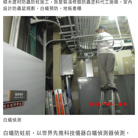
蟑木建材防蟲防蛀施工，房屋裝潢修膳防蟲塗料代工施做，室內
設計防蟲鼠規劃，白蟻預防，地板書櫃
白蟻偵測
白蟻防蛀前，以世界先進科技儀器白蟻偵測器偵測，