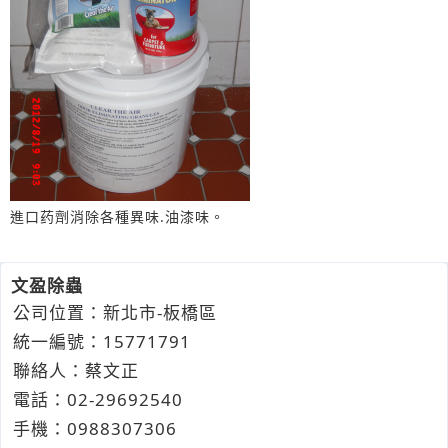
進口药劑消除各種異味.油漆味。
文盈除蟲
公司位置：新北市-板橋區
統一編號：15771791
聯絡人：蔡文正
電話：
02-2
9
6
9
2540
手機：
0988
3
0
7
306