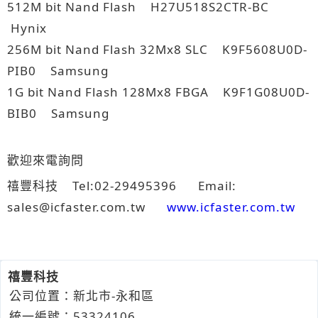
512M bit Nand Flash H27U518S2CTR-BC
Hynix
256M bit Nand Flash 32Mx8 SLC K9F5608U0D-
PIB0 Samsung
1G bit Nand Flash 128Mx8 FBGA K9F1G08U0D-
BIB0 Samsung
歡迎來電詢問
禧豐科技 Tel:02-29495396 Email:
sales@icfaster.com.tw
www.icfaster.com.tw
禧豐科技
公司位置：新北市-永和區
統一編號：53324106