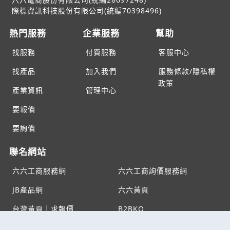
際標資訊科技股份有限公司(統編70398496)
熱門服務
企業服務
幫助
找服務
付費服務
客服中心
找產品
加入我們
服務條款/隱私權
政策
產業資訊
管理中心
要報價
要詢價
聯名網站
六六工商服務網
六六工商詢價服務網
JB產品網
六六黃頁
台灣黃頁｜求報價
B2BKO
BNI夥伴引薦網