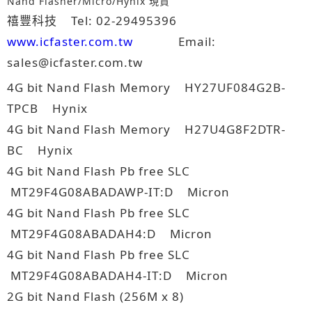
Nand Flasher/Micro/Hynix 現貨
禧豐科技 Tel: 02-29495396
www.icfaster.com.tw
Email:
sales@icfaster.com.tw
4G bit Nand Flash Memory HY27UF084G2B-
TPCB Hynix
4G bit Nand Flash Memory H27U4G8F2DTR-
BC Hynix
4G bit Nand Flash Pb free SLC
MT29F4G08ABADAWP-IT:D Micron
4G bit Nand Flash Pb free SLC
MT29F4G08ABADAH4:D Micron
4G bit Nand Flash Pb free SLC
MT29F4G08ABADAH4-IT:D Micron
2G bit Nand Flash (256M x 8)