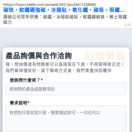
https://haoci.tw66.com.tw/web/SEC?postId=1258060
磁铁，釹鐵硼強磁，冰箱貼，氧化鐵，磁吸，吸鐵，
磁鐵
灝磁公司常年供應：磁鐵，冰箱貼磁貼，釹鐵硼磁铁，稀土吸鐵
磁力
產品詢價與合作洽詢
嗨，想詢價或有問題都可以直接寫在下面，不用寫得很正式，
我們看得懂就好，留下聯絡方式後，我們會盡快回覆你
想詢問什麼呢？
需求說明