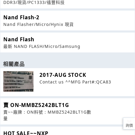
DDR3/現貨/PC1333/禧豐科技
Nand Flash-2
Nand Flasher/Micro/Hynix 現貨
Nand Flash
最新 NAND FLASH/Micro/Samsung
相關產品
2017-AUG STOCK
Contact us ^^MFG Part#:QCA83
賣 ON-MMBZ5242BLT1G
賣~~廠牌 : ON料號 : MMBZ5242BLT1G數
量
詢價
HOT SALE~~NXP