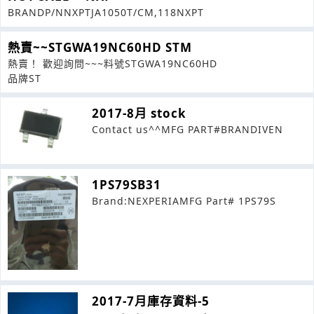
BRANDP/NNXPTJA1050T/CM,118NXPT
熱賣~~STGWA19NC60HD STM
熱賣！ 歡迎詢問~~~料號STGWA19NC60HD
品牌ST
2017-8月 stock
Contact us^^MFG PART#BRANDIVEN
1PS79SB31
Brand:NEXPERIAMFG Part# 1PS79S
2017-7月庫存資料-5