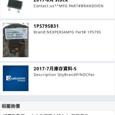
Contact us^^MFG PART#BRANDIVEN
1PS79SB31
Brand:NEXPERIAMFG Part# 1PS79S
2017-7月庫存資料-5
Description QtyBrandP/NDCPac
相關詢價