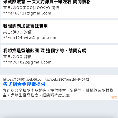
采葳熱敷霜 一次大約都買十罐左右 問問價格
來自:歐OO美OO貨OO公O 詢價
***a168131@gmail.com
我想詢問加盟吉鋒費用
來自:薛OO 詢價
***on124twtw@gmail.com
我想找造型鑰匙圈 瑈 這個字的，請問有嗎
來自:張OO 詢價
***n761022@gmail.com
https://157901.web66.com.tw/web/SEC?postId=945742
各式鋁合金製造提供
專司鋁合金擠型產品製造，提供棒材、無縫管、精抽管及型材為
主。尤以生產高強度、細緻精準度之無