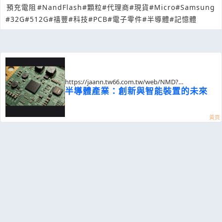
預充電阻
#NandFlash
#顆粒
#代理商
#現貨
#Micro
#Samsung
#32G
#512G
#禧豐
#科技
#PCB
#電子零件
#半導體
#記憶體
https://jaann.tw66.com.tw/web/NMD?
postId=1317926
半導體產業：創新與智能裝置的未來