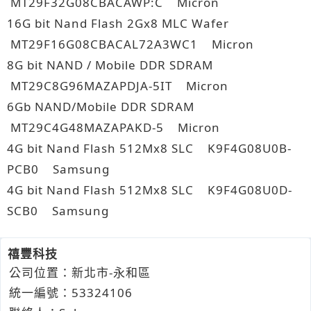
MT29F32G08CBACAWP:C Micron
16G bit Nand Flash 2Gx8 MLC Wafer
MT29F16G08CBACAL72A3WC1 Micron
8G bit NAND / Mobile DDR SDRAM
MT29C8G96MAZAPDJA-5IT Micron
6Gb NAND/Mobile DDR SDRAM
MT29C4G48MAZAPAKD-5 Micron
4G bit Nand Flash 512Mx8 SLC K9F4G08U0B-
PCB0 Samsung
4G bit Nand Flash 512Mx8 SLC K9F4G08U0D-
SCB0 Samsung
禧豐科技
公司位置：新北市-永和區
統一編號：53324106