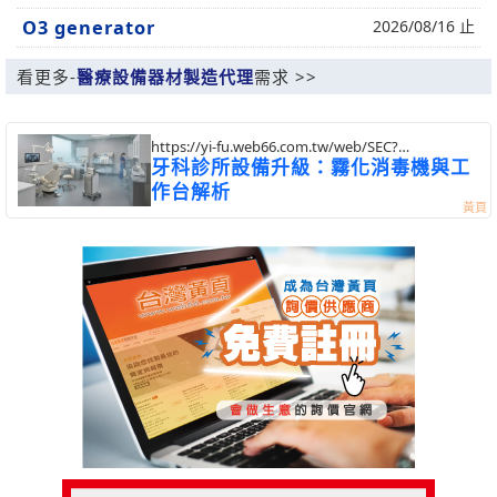
O3 generator
2026/08/16 止
看更多-
醫療設備器材製造代理
需求 >>
https://yi-fu.web66.com.tw/web/SEC?
postId=1357152
牙科診所設備升級：霧化消毒機與工
作台解析