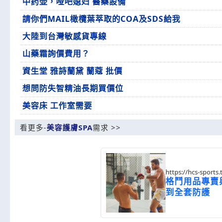
中药壶，哑吧媳妇 醫藥設備
請你們MAIL橄欖葉萃取的COA及SDS給我
大陸到台灣敏感貨專線
山藥霜詢價費用？
資生堂 雅詩蘭黛 蘭蔻 批價
想問防失智精油長期買價位
美容床 工作室需要
看更多-
美容護膚SPA
需求 >>
https://hcs-sport
格鬥用品專賣
到全套防護