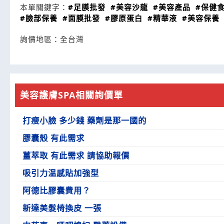
本單關鍵字：
#足膜批發
#美容沙龍
#美容產品
#保健
#臉部保養
#面膜批發
#膠原蛋白
#精華液
#美容保養
詢價地區：
全台灣
美容護膚SPA相關詢價單
打瘦小臉 多少錢 藥劑是那一國的
膠囊殼 有此需求
薑萃取 有此需求 請協助報價
吸引力温感貼加強型
阿德比膠囊費用？
新達美髮椅換皮 一張