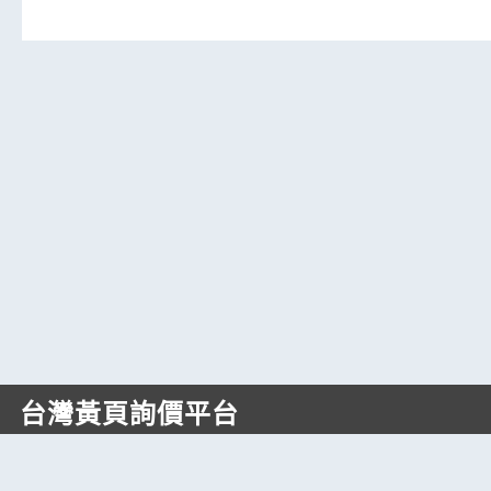
台灣黃頁詢價平台
https://www.web66.com.tw
六六電商股份有限公司(統編28697248)