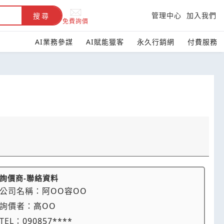
管理中心
加入我們
搜尋
免費詢價
AI業務參謀
AI賦能獵客
永久行銷網
付費服務
詢價商-聯絡資料
公司名稱：
阿OO容OO
詢價者：
高OO
TEL：
090857****