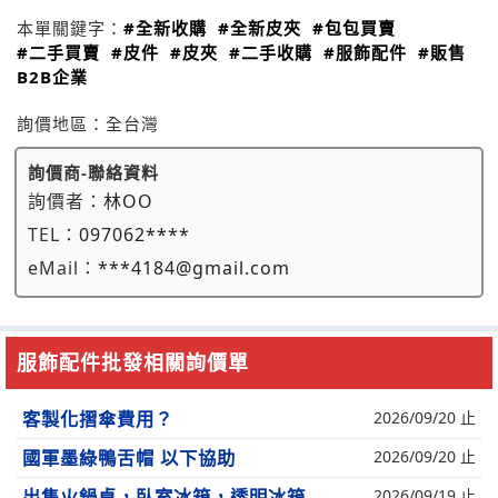
本單關鍵字：
#全新收購
#全新皮夾
#包包買賣
#二手買賣
#皮件
#皮夾
#二手收購
#服飾配件
#販售
B2B企業
詢價地區：
全台灣
詢價商-聯絡資料
詢價者：
林OO
TEL：
097062****
eMail：
***4184@gmail.com
服飾配件批發相關詢價單
客製化摺傘費用？
2026/09/20 止
國軍墨綠鴨舌帽 以下協助
2026/09/20 止
出售火鍋桌，臥室冰箱，透明冰箱
2026/09/19 止