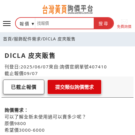
報價
搜尋
免費詢價
首頁
/
服飾配件需求
/
DlCLA 皮夾販售
DlCLA 皮夾販售
刊登日:2025/06/07
來自:詢價官網
單號407410
截止報價09/07
已截止報價
提交類似詢價需求
詢價需求：
可以了解全新未使用過可以賣多少呢？
原價9800
希望價3000-6000