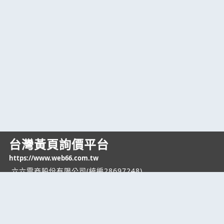
台灣黃頁詢價平台
https://www.web66.com.tw
六六電商股份有限公司(統編28697248)
際標資訊科技股份有限公司(統編70398496)
熱門服務
企業服務
幫助
找服務
付費服務
客服中心