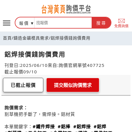
報價
搜尋
免費詢價
首頁
/
鑄造金礦模具需求
/
鋁焊接價錢詢價費用
鋁焊接價錢詢價費用
刊登日:2025/06/10
來自:詢價官網
單號407725
截止報價09/10
已截止報價
提交類似詢價需求
詢價需求：
割草機把手斷了，需焊接。鋁材質
本單關鍵字：
#鐵件焊接
#鋁棒
#鋁焊接
#鋁焊