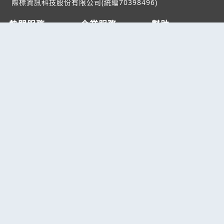
際標資訊科技股份有限公司(統編70398496)
熱門服務
企業服務
幫助
找服務
付費服務
客服中心
找產品
加入我們
服務條款/隱私權
政策
產業資訊
管理中心
要報價
要詢價
聯名網站
六六工商服務網
六六工商詢價服務網
JB產品網
六六黃頁
台灣黃頁｜求報價
B2BKO
BNI夥伴引薦網