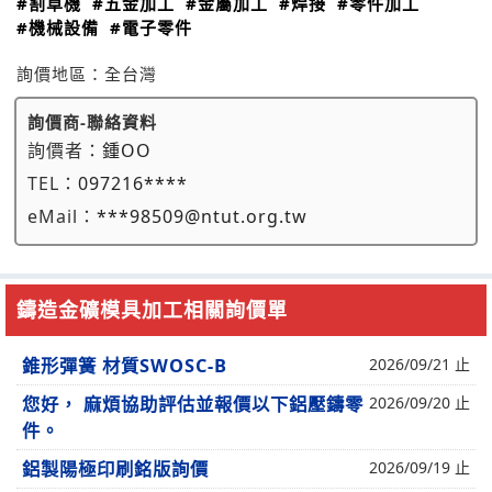
#割草機
#五金加工
#金屬加工
#焊接
#零件加工
#機械設備
#電子零件
詢價地區：
全台灣
詢價商-聯絡資料
詢價者：
鍾OO
TEL：
097216****
eMail：
***98509@ntut.org.tw
鑄造金礦模具加工相關詢價單
錐形彈簧 材質SWOSC-B
2026/09/21 止
您好， 麻煩協助評估並報價以下鋁壓鑄零
2026/09/20 止
件。
鋁製陽極印刷銘版詢價
2026/09/19 止