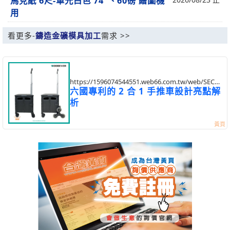
馬克紙 6尺-單光白色 74"、60磅 繪圖機
用
看更多-
鑄造金礦模具加工
需求 >>
https://1596074544551.web66.com.tw/web/SEC?
postId=1353582
六國專利的 2 合 1 手推車設計亮點解
析