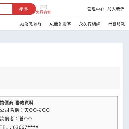
管理中心
加入我們
搜尋
免費詢價
AI業務參謀
AI賦能獵客
永久行銷網
付費服務
詢價商-聯絡資料
公司名稱：
天OO技OO
詢價者：
曾OO
TEL：
03667****