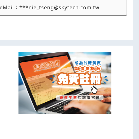
eMail：
***nie_tseng@skytech.com.tw