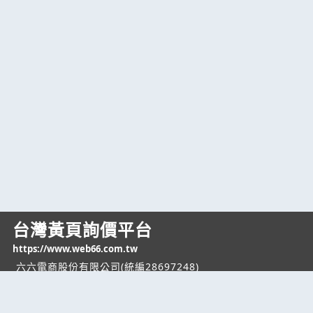
台灣黃頁詢價平台
https://www.web66.com.tw
六六電商股份有限公司(統編28697248)
際標資訊科技股份有限公司(統編70398496)
熱門服務
企業服務
幫助