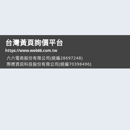
台灣黃頁詢價平台
https://www.web66.com.tw
六六電商股份有限公司(統編28697248)
際標資訊科技股份有限公司(統編70398496)
熱門服務
企業服務
幫助
找服務
付費服務
客服中心
找產品
加入我們
服務條款/隱私權
政策
產業資訊
管理中心
要報價