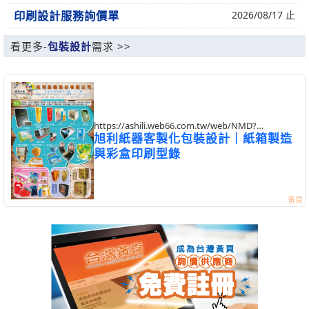
印刷設計服務詢價單
2026/08/17 止
看更多-
包裝設計
需求 >>
https://ashili.web66.com.tw/web/NMD?
postId=931272
旭利紙器客製化包裝設計｜紙箱製造
與彩盒印刷型錄