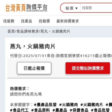
報價
找服務
找產品
找報價
最新詢價需求
首頁
/
食品調味需求
/
燕丸，火鍋豬肉片
燕丸，火鍋豬肉片
刊登日:2025/07/31
來自:詢價官網
單號416215
截止報價0
已截止報價
提交類似詢價需求
詢價需求：
請問你們有燕丸嗎
本單關鍵字：
#農產品批發
#火鍋豬肉
#火鍋豬肉片
#
#食品代工
#食品原料
#農產品
#保健食品
#食品批發