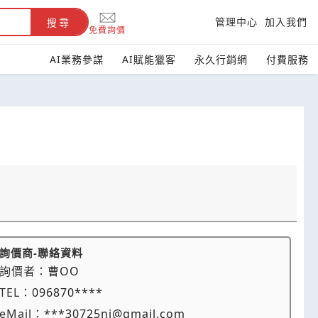
管理中心
加入我們
搜尋
免費詢價
AI業務參謀
AI賦能獵客
永久行銷網
付費服務
詢價商-聯絡資料
詢價者：
曹OO
TEL：
096870****
eMail：
***30725ni@gmail.com