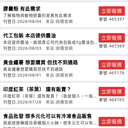
膠囊殼 有此需求
立即報價
了解植物與動物膠囊的差異有此需求
單號-465397
刊登日:2026/08/04
來自:詢價官網
代工包裝 本店提供醬油
立即報價
本店提供醬油，麻煩貴公司代為包裝成5g醬油包，
單號-465369
詢問一次的量需要多少，價格多少，謝
刊登日:2026/08/03
來自:詢價官網
黃金纖薯 想要購買 但找不到通路
立即報價
黃金纖薯想要購買但找不到通路
單號-465176
刊登日:2026/08/01
來自:詢價官網
印度紅茶（茶葉） 還有販賣？
立即報價
印度紅茶（茶葉）還有販賣？（我是個人，一般民
單號-464765
眾）若停產，有其他的錫蘭紅茶葉？謝謝
刊登日:2026/07/28
來自:詢價官網
食品批發 想多元化可以有冷凍食品販售
立即報價
我是經營藥膳烏骨雞個人火鍋。想多元化可以有冷