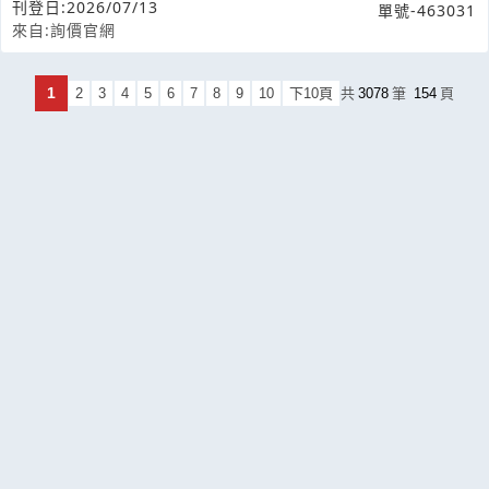
代餐粉。想查詢關於貴公司原料批發和其
刊登日:2026/07/13
單號-463031
來自:詢價官網
1
2
3
4
5
6
7
8
9
10
下10頁
共
3078
筆
154
頁