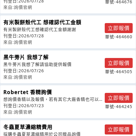
凍食品販售看了您們有調理包一包一包的
刊登日:2026/07/28
單號-464676
來自:詢價官網
有米製餅殼代工 想確認代工金額
立即報價
有米製餅殼代工想確認代工金額謝謝
刊登日:2026/07/28
單號-464660
來自:詢價官網
黑牛蒡片 我想了解
立即報價
黑牛蒡片我想了解請協助提供報價
刊登日:2026/07/26
單號-464505
來自:詢價官網
Robertet 香精詢價
立即報價
想詢價香精以及報價，若有其它大廠香精也可以接
受
刊登日:2026/07/23
單號-464245
來自:詢價官網
冬蟲夏草濃縮精費用
立即報價
採購冬蟲夏草濃縮精用於公司贈品詢價