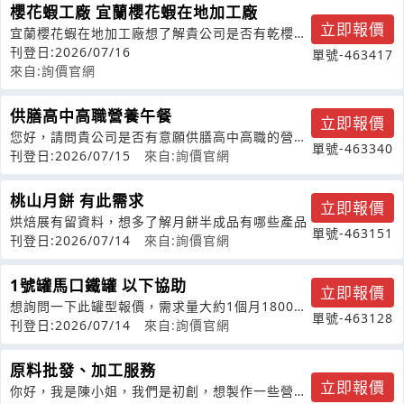
櫻花蝦工廠 宜蘭櫻花蝦在地加工廠
立即報價
宜蘭櫻花蝦在地加工廠想了解貴公司是否有乾櫻花
蝦的需求
刊登日:2026/07/16
單號-463417
來自:詢價官網
供膳高中高職營養午餐
立即報價
您好，請問貴公司是否有意願供膳高中高職的營養
單號-463340
午餐和晚餐？如有意願，麻煩您與我聯絡
刊登日:2026/07/15
來自:詢價官網
桃山月餅 有此需求
立即報價
烘焙展有留資料，想多了解月餅半成品有哪些產品
單號-463151
刊登日:2026/07/14
來自:詢價官網
1號罐馬口鐵罐 以下協助
立即報價
想詢問一下此罐型報價，需求量大約1個月18000
單號-463128
罐
刊登日:2026/07/14
來自:詢價官網
原料批發、加工服務
立即報價
你好，我是陳小姐，我們是初創，想製作一些營養