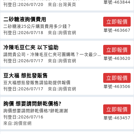
單號-463844
刊登日:2026/07/20
來自:台灣黃頁
二砂糖液詢價費用
立即報價
二砂糖液25公斤購買費用多少錢？
單號-463667
刊登日:2026/07/18
來自:詢價官網
冷陳毛豆仁夾 以下協助
立即報價
請問貴公司，冷陳毛豆仁夾可團購嗎？一次最少量
單號-463620
為多少？價格如何？訂購後幾時可送到？
刊登日:2026/07/17
來自:詢價官網
豆大福 想批發販售
立即報價
豆大福想批發販售請協助提供報價
單號-463506
刊登日:2026/07/17
來自:詢價官網
詢價 想要請問餅乾價格?
立即報價
詢價想要請問餅乾價格?餅乾謝謝
刊登日:2026/07/16
單號-463457
來自:詢價官網