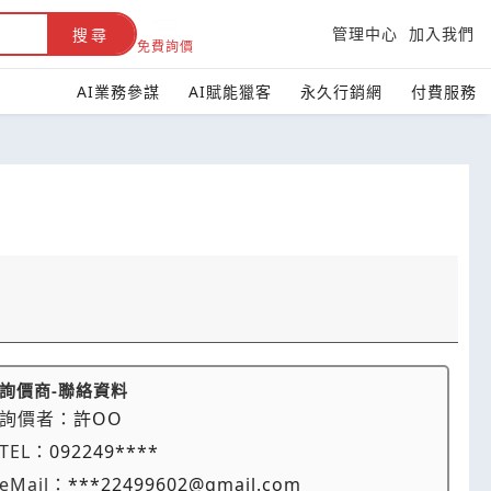
管理中心
加入我們
搜尋
免費詢價
AI業務參謀
AI賦能獵客
永久行銷網
付費服務
詢價商-聯絡資料
詢價者：
許OO
TEL：
092249****
eMail：
***22499602@gmail.com