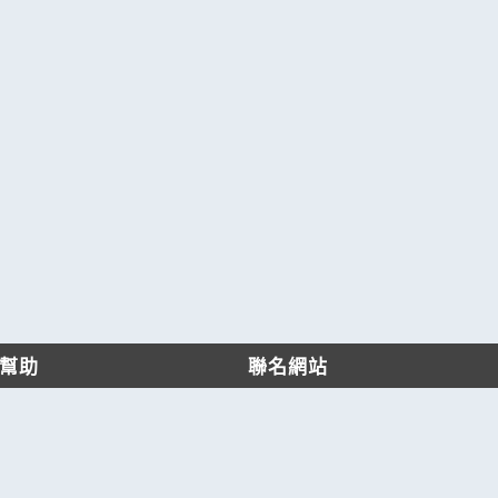
幫助
聯名網站
客服中心
六六工商服務網
服務條款/隱私權政策
六六工商詢價服務網
JB產品網