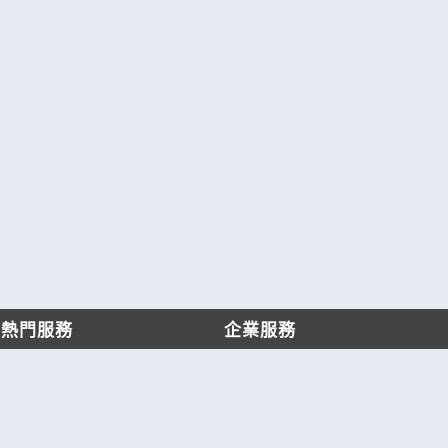
熱門服務
企業服務
找服務
付費服務
找產品
加入我們
產業資訊
管理中心