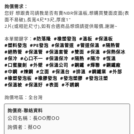
詢價需求：
您好 想跟貴司請教是否有賣NBR保溫板,想購買雙面皮面(表
面不易破),長寬4尺*3尺,厚度1"
2片(或相近尺寸),如有合適商品想煩請提供報價,謝謝~
本單關鍵字：
#防落隆
#橡塑發泡
#溫板
#保溫板
#塑料發泡
#PE發泡
#保溫管道
#管道保溫
#隔熱管
#絕熱管
#保溫管
#保溫套管
#雙面
#保溫
#保熱保冰
#保冷
#心口不一
#保溫保冷
#隔熱
#隔冷
#恆溫
#口蜜腹劍
#外壁
#保溫公司
#鋼鐵
#燁聯
#鋼鐵廠
#中鋼
#煉鋼
#立面
#保溫台
#排溫
#鋼鐵業
#外部
#橡塑發泡板
#橡膠發泡
#發泡塑膠
#發泡注塑
#保溫被
#保溫好
#表面
#不銹鋼
詢價地區：
全台灣
詢價商-聯絡資料
公司名稱：
長OO際OO
詢價者：
蔡OO