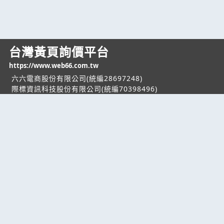
台灣黃頁詢價平台
https://www.web66.com.tw
六六電商股份有限公司(統編28697248)
際標資訊科技股份有限公司(統編70398496)
熱門服務
企業服務
幫助
找服務
付費服務
客服中心
找產品
加入我們
服務條款/隱私權
政策
產業資訊
管理中心
要報價
要詢價