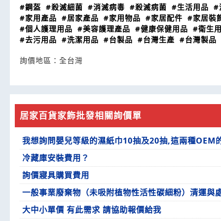
#鋼盔
#殺滅細菌
#消滅病毒
#殺滅病菌
#生活用品
#
#家用產品
#居家產品
#家用物品
#家居配件
#家居裝
#個人護理用品
#美容護理產品
#健康保健用品
#衛生
#去污用品
#洗潔用品
#台製品
#台灣生產
#台灣製品
詢價地區：
全台灣
居家百貨家飾批發相關詢價單
我想詢問嬰兒等級的濕紙巾10抽及20抽,這兩種OEM
冷藏庫安裝費用？
詢價寢具購買費用
一般事業廢棄物（未吸附植物性活性碳細粉）清運與
大中小單價 有此需求 請協助報價給我