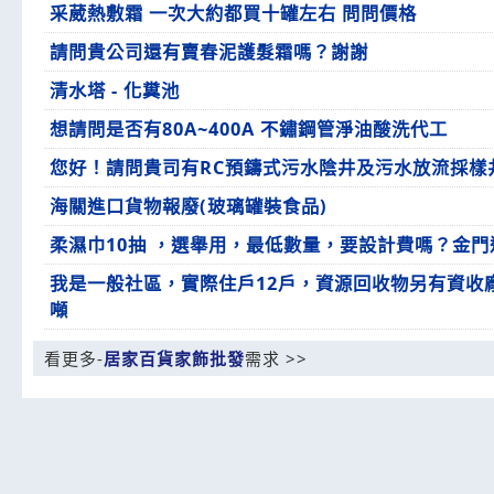
采葳熱敷霜 一次大約都買十罐左右 問問價格
請問貴公司還有賣春泥護髮霜嗎？謝謝
清水塔 - 化糞池
想請問是否有80A~400A 不鏽鋼管淨油酸洗代工
您好！請問貴司有RC預鑄式污水陰井及污水放流採樣
海關進口貨物報廢(玻璃罐裝食品)
柔濕巾10抽 ，選舉用，最低數量，要設計費嗎？金
我是一般社區，實際住戶12戶，資源回收物另有資收廠
噸
看更多-
居家百貨家飾批發
需求 >>