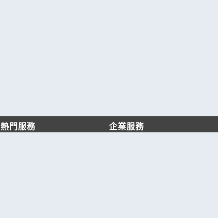
熱門服務
企業服務
找服務
付費服務
找產品
加入我們
產業資訊
管理中心
要報價
要詢價