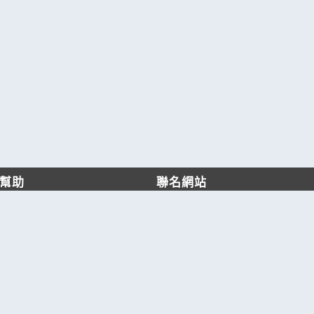
幫助
聯名網站
客服中心
六六工商服務網
服務條款/隱私權政策
六六工商詢價服務網
JB產品網
六六黃頁
台灣黃頁｜求報價