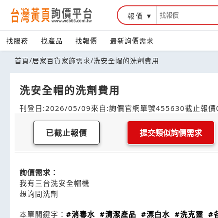
報價
找服務
找產品
找報價
最新詢價需求
首頁
/
居家百貨家飾需求
/
洗安全帽的洗劑費用
洗安全帽的洗劑費用
刊登日:2026/05/09
來自:詢價官網
單號455630
截止報價0
已截止報價
提交類似詢價需求
詢價需求：
我有三台洗安全帽機
想詢問洗劑
本單關鍵字：
#消毒水
#清潔產品
#漂白水
#洗克靈
#