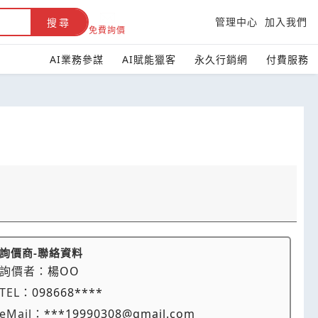
管理中心
加入我們
搜尋
免費詢價
AI業務參謀
AI賦能獵客
永久行銷網
付費服務
詢價商-聯絡資料
詢價者：
楊OO
TEL：
098668****
eMail：
***19990308@gmail.com