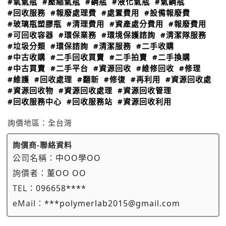
#氧氣瓶
#壓縮氣瓶
#鋼瓶
#液化氣瓶
#氣鋼瓶
#回收服務
#報廢處理費
#處置費用
#設備報廢費
#玻璃瓶塑膠瓶
#清理費用
#資產處分費用
#報廢費用
#可回收容器
#環保業務
#環境保護諮詢
#清潔隊服務
#垃圾分類
#環保諮詢
#清潔服務
#二手收購
#中古收購
#二手回收買賣
#二手拍賣
#二手換購
#中古買賣
#二手平台
#資源回收
#維修回收
#修理
#維護
#回收處理
#翻新
#修復
#再利用
#資源回收處
#資源回收物
#資源回收處理
#資源回收管理
#回收服務中心
#回收服務站
#資源回收利用
詢價地區：
全台灣
詢價商-聯絡資料
公司名稱：
中OO學OO
詢價者：
董OO OO
TEL：
096658****
eMail：
***polymerlab2015@gmail.com