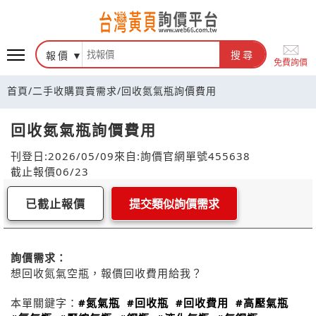
報價
搜尋
免費詢價
首頁
/
二手收購買賣需求
/
回收氮氣瓶詢價費用
回收氮氣瓶詢價費用
刊登日:2026/05/09
來自:詢價官網
單號455638
截止報價06/23
已截止報價
提交類似詢價需求
詢價需求：
想回收氮氣空瓶，報價回收費用給我？
本單關鍵字：
#氮氣瓶
#回收瓶
#回收費用
#高壓氣瓶