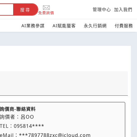
管理中心
加入我們
搜尋
免費詢價
AI業務參謀
AI賦能獵客
永久行銷網
付費服務
詢價商-聯絡資料
詢價者：
呂OO
TEL：
095814****
eMail：
***7897788zxc@icloud.com