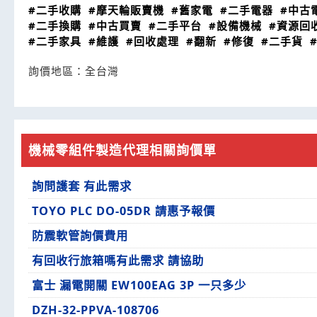
#二手收購
#摩天輪販賣機
#舊家電
#二手電器
#中古
#二手換購
#中古買賣
#二手平台
#設備機械
#資源回
#二手家具
#維護
#回收處理
#翻新
#修復
#二手貨
詢價地區：
全台灣
機械零組件製造代理相關詢價單
詢問護套 有此需求
TOYO PLC DO-05DR 請惠予報價
防震軟管詢價費用
有回收行旅箱嗎有此需求 請協助
富士 漏電開關 EW100EAG 3P 一只多少
DZH-32-PPVA-108706