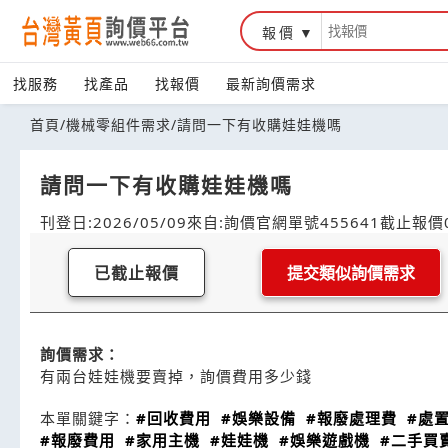
報價
找服務
找產品
找報價
最新詢價需求
首頁
/
機械零組件需求
/
請問一下有收購娃娃機嗎
請問一下有收購娃娃機嗎
刊登日:2026/05/09
來自:詢價官網
單號455641
截止報價0
已截止報價
提交類似詢價需求
詢價需求：
有兩台娃娃機要賣掉，詢價費用多少錢
本單關鍵字：
#回收費用
#娛樂設備
#報廢處理費
#處
#報廢費用
#家用主機
#娃娃機
#娛樂遊戲機
#二手買