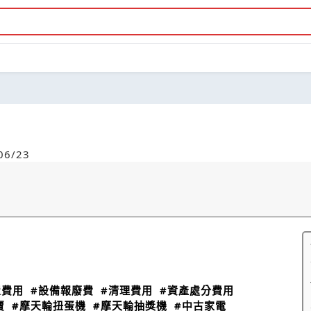
6/23
置費用
#設備報廢費
#清理費用
#資產處分費用
賣
#摩天輪扭蛋機
#摩天輪抽獎機
#中古家電