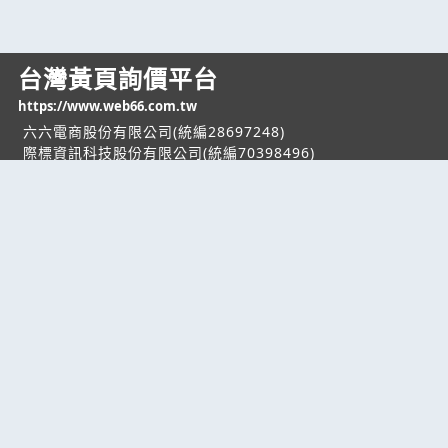
台灣黃頁詢價平台
https://www.web66.com.tw
六六電商股份有限公司(統編28697248)
際標資訊科技股份有限公司(統編70398496)
熱門服務
企業服務
幫助
找服務
付費服務
客服中心
找產品
加入我們
服務條款/隱私權
政策
產業資訊
管理中心
要報價
要詢價
聯名網站