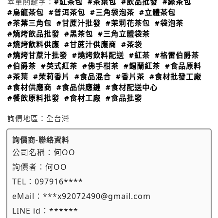
本單關鍵字：
#紅茶包
#茶葉包
#飲品批發
#綠茶包
#烏龍茶包
#普洱茶包
#三角袋泡茶
#立體茶包
#茶葉三角包
#甘蔗汁批發
#茉莉花茶包
#袋泡茶
#燒烤飲品批發
#黑茶包
#三角立體袋茶
#燒烤飲料供應
#甘蔗汁供應商
#茶袋
#燒烤甘蔗汁批發
#燒烤飲料配送
#紅茶
#格雷伯爵茶
#伯爵茶
#英式紅茶
#佛手柑茶
#錫蘭紅茶
#食品原料
#茶葉
#茉莉香片
#食品混合
#香片茶
#食材批發工廠
#食材供應商
#食品供應鏈
#食材配送中心
#餐飲原料批發
#食材工廠
#食品批發
詢價地區：
全台灣
詢價商-聯絡資料
公司名稱：
何OO
詢價者：
何OO
TEL：
097916****
eMail：
***x92072490@gmail.com
LINE id：
******