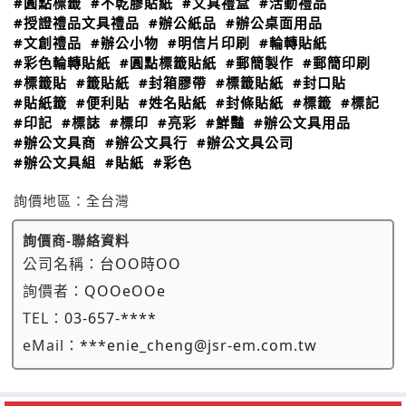
#圓點標籤
#不乾膠貼紙
#文具禮盒
#活動禮品
#授證禮品文具禮品
#辦公紙品
#辦公桌面用品
#文創禮品
#辦公小物
#明信片印刷
#輪轉貼紙
#彩色輪轉貼紙
#圓點標籤貼紙
#郵簡製作
#郵簡印刷
#標籤貼
#籤貼紙
#封箱膠帶
#標籤貼紙
#封口貼
#貼紙籤
#便利貼
#姓名貼紙
#封條貼紙
#標籤
#標記
#印記
#標誌
#標印
#亮彩
#鮮豔
#辦公文具用品
#辦公文具商
#辦公文具行
#辦公文具公司
#辦公文具組
#貼紙
#彩色
詢價地區：
全台灣
詢價商-聯絡資料
公司名稱：
台OO時OO
詢價者：
QOOeOOe
TEL：
03-657-****
eMail：
***enie_cheng@jsr-em.com.tw