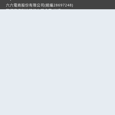
六六電商股份有限公司(統編28697248)
際標資訊科技股份有限公司(統編70398496)
熱門服務
企業服務
幫助
找服務
付費服務
客服中心
找產品
加入我們
服務條款/隱私權
政策
產業資訊
管理中心
要報價
要詢價
聯名網站
六六工商服務網
六六工商詢價服務網
JB產品網
六六黃頁
台灣黃頁｜求報價
B2BKO