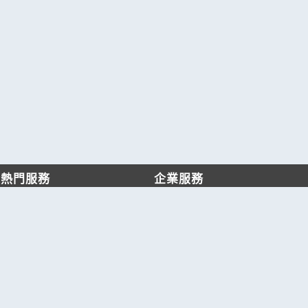
熱門服務
企業服務
找服務
付費服務
找產品
加入我們
產業資訊
管理中心
要報價
要詢價