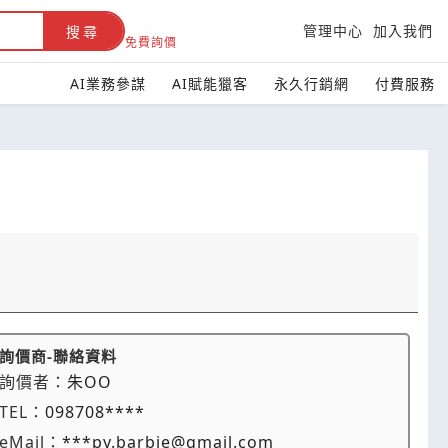
管理中心
加入我們
搜尋
免費詢價
AI業務參謀
AI賦能獵客
永久行銷網
付費服務
詢價商-聯絡資料
詢價者：
朱OO
TEL：
098708****
eMail：
***py.barbie@gmail.com