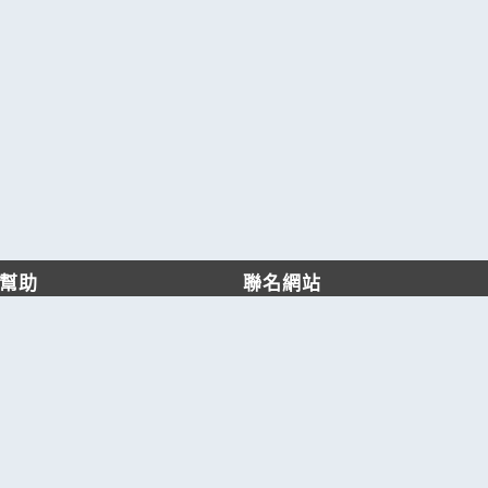
幫助
聯名網站
客服中心
六六工商服務網
服務條款/隱私權政策
六六工商詢價服務網
JB產品網
六六黃頁
台灣黃頁｜求報價