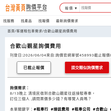
報價
找服務
找產品
找報價
最新詢價需求
首頁
/
客運租包車需求
/
合歡山觀星詢價費用
合歡山觀星詢價費用
刊登日:2026/06/04
來自:詢價官網
單號458993
截止報價0
已截止報價
提交類似詢價需求
詢價需求：
8/13晚上 清境民宿到合歡山觀星往返接駁專車，
訂位三個人 ,請問票價多少錢？有導覽人員嗎？
本單關鍵字：
#租車行
#接送費用
#租車公司
#合歡山