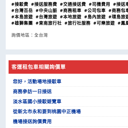
#接駁費
#接送服務費
#交通接送費
#司機費用
#接送
#台灣百岳
#中央山脈
#商務租車
#公司包車
#商務包
#本島旅遊
#台灣旅遊
#本地旅遊
#島內旅遊
#環島旅
#雄獅集團
#東南旅行社
#旅行社服務
#可樂旅遊
#鳳
詢價地區：
全台灣
客運租包車相關詢價單
您好，活動場地接駁車
商務參訪一日接送
淡水區國小接駁遊覽車
從新北市永和要到桃園中正機場
機場接送詢價費用