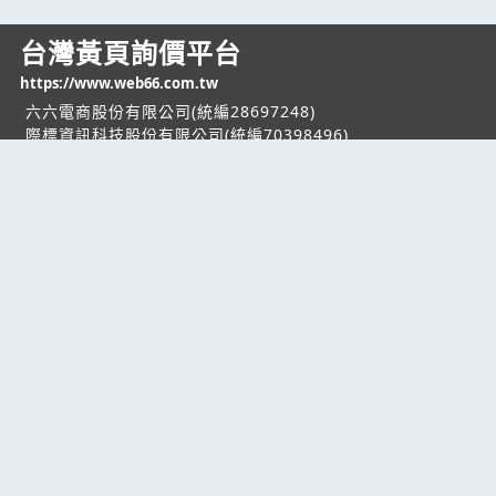
台灣黃頁詢價平台
https://www.web66.com.tw
六六電商股份有限公司(統編28697248)
際標資訊科技股份有限公司(統編70398496)
熱門服務
企業服務
幫助
找服務
付費服務
客服中心
找產品
加入我們
服務條款/隱私權
政策
產業資訊
管理中心
要報價
要詢價
聯名網站
六六工商服務網
六六工商詢價服務網