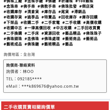
#佛珠工廠
#念珠手鏈
#佛鏈
#祈禱珠
#108顆珠
#念珠串
#佛手串
#佛教手串
#佛珠批發
#倒店貨
#收購庫存
#清倉貨
#庫存品
#尾貨
#滯銷品
#收購存貨
#過季品
#特賣品
#回收庫存
#庫存回購
#下架品
#收購二手
#二手家電
#二手收購
#高價收購
#收購中古
#一律高價回收
#中古收購
#二手回收買賣
#二手換購
#二手床
#資源回收
#藝品精品
#佛珠珠子
#佛珠頭珠
#念佛珠
#佛珠處理
#藝術商品
#藝術品
#藝術成品
#佛珠鏈
#藝術精品
#藝品
詢價地區：
全台灣
詢價商-聯絡資料
詢價者：
林OO
TEL：
092185****
eMail：
***k869676@yahoo.com.tw
二手收購買賣相關詢價單