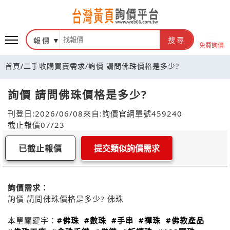
報價
搜尋
免費詢價
首頁
/
二手收購買賣需求
/
詢價 請問佛珠價格是多少?
詢價 請問佛珠價格是多少?
刊登日:2026/06/08
來自:詢價官網
單號459240
截止報價07/23
已截止報價
提交類似詢價需求
詢價需求：
詢價 請問佛珠價格是多少? 佛珠
本單關鍵字：
#佛珠
#數珠
#手串
#禪珠
#佛教產品