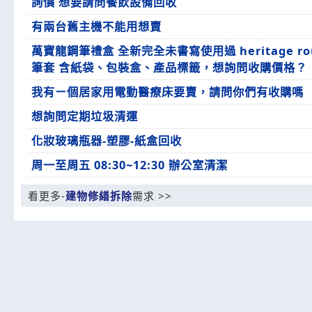
詢價 想要請問餐飲設備回收
有兩台舊主機不能用想賣
萬寶龍鋼筆禮盒 全新完全未書寫使用過 heritage rou
筆套 含紙袋、包裝盒、產品標籤，想詢問收購價格？
我有ㄧ個居家用電動醫療床要賣，請問你們有收購嗎
想詢問定期垃圾清運
化妝玻璃瓶器-塑膠-紙盒回收
周一至周五 08:30~12:30 辦公室清潔
看更多-
建物修繕拆除
需求 >>