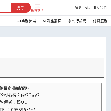
管理中心
加入我們
搜尋
免費詢價
AI業務參謀
AI賦能獵客
永久行銷網
付費服務
詢價商-聯絡資料
公司名稱：
尚OO品O
詢價者：
蔡OO
TEL：
095596****