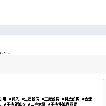
7/23
併吞
#併入
#生產設備
#工廠設備
#製造設備
#合流
入
#不挑貨誠收
#二手家電
#不挑件誠意買賣