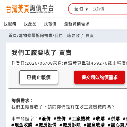
報價
找服務
找產品
找報價
最新詢價需求
首頁
/
建物修繕拆除需求
/
我們工廠要收了 買賣
我們工廠要收了 買賣
刊登日:2026/06/08
來自:台灣黃頁
單號459276
截止報價0
已截止報價
提交類似詢價需求
詢價需求：
我們工廠要收了，請問你們是有在收工廠機械的嗎？
本單關鍵字：
#兼併
#整併
#工廠機械
#收購
#併購
#
#現金收購
#廠房設備
#廠房拆除
#誠意收購
#誠心買