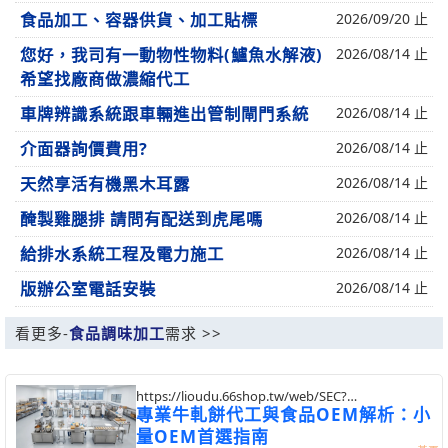
食品加工、容器供貨、加工貼標
2026/09/20 止
您好，我司有一動物性物料(鱸魚水解液)
2026/08/14 止
希望找廠商做濃縮代工
車牌辨識系統跟車輛進出管制閘門系統
2026/08/14 止
介面器詢價費用?
2026/08/14 止
天然享活有機黑木耳露
2026/08/14 止
醃製雞腿排 請問有配送到虎尾嗎
2026/08/14 止
給排水系統工程及電力施工
2026/08/14 止
版辦公室電話安裝
2026/08/14 止
看更多-
食品調味加工
需求 >>
https://lioudu.66shop.tw/web/SEC?
postId=1357284
專業牛軋餅代工與食品OEM解析：小
量OEM首選指南