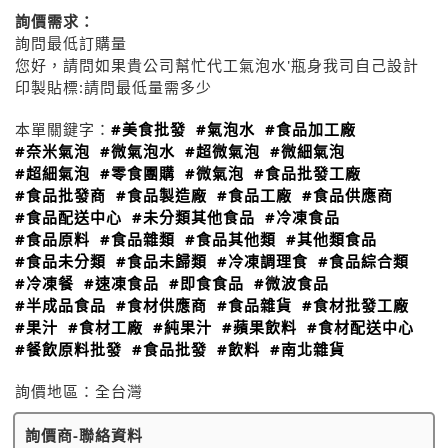
詢價需求：
詢問最低訂購量
您好，請問如果貴公司幫忙代工氣泡水'瓶身我司自己設計
印製貼標:請問最低量需多少
本單關鍵字：
#美食批發
#氣泡水
#食品加工廠
#奈米氣泡
#微氣泡水
#超微氣泡
#微細氣泡
#超細氣泡
#零食團購
#微氣泡
#食品批發工廠
#食品批發商
#食品製造廠
#食品工廠
#食品供應商
#食品配送中心
#未分類其他食品
#冷凍食品
#食品原料
#食品雜類
#食品其他類
#其他類食品
#食品未分類
#食品未歸類
#冷凍調理食
#食品綜合類
#冷凍餐
#速凍食品
#即食食品
#微波食品
#半成品食品
#食材供應商
#食品雜貨
#食材批發工廠
#果汁
#食材工廠
#純果汁
#蘋果飲料
#食材配送中心
#餐飲原料批發
#食品批發
#飲料
#南北雜貨
詢價地區：
全台灣
詢價商-聯絡資料