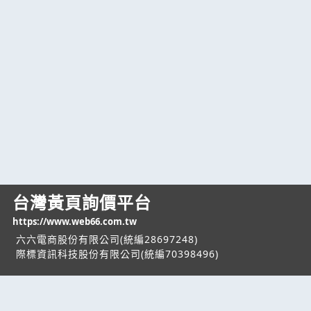
台灣黃頁詢價平台
https://www.web66.com.tw
六六電商股份有限公司(統編28697248)
際標資訊科技股份有限公司(統編70398496)
熱門服務
企業服務
幫助
找服務
付費服務
客服中心