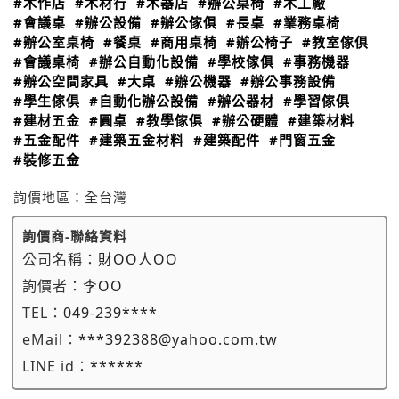
#木作店
#木材行
#木器店
#辦公桌椅
#木工廠
#會議桌
#辦公設備
#辦公傢俱
#長桌
#業務桌椅
#辦公室桌椅
#餐桌
#商用桌椅
#辦公椅子
#教室傢俱
#會議桌椅
#辦公自動化設備
#學校傢俱
#事務機器
#辦公空間家具
#大桌
#辦公機器
#辦公事務設備
#學生傢俱
#自動化辦公設備
#辦公器材
#學習傢俱
#建材五金
#圓桌
#教學傢俱
#辦公硬體
#建築材料
#五金配件
#建築五金材料
#建築配件
#門窗五金
#裝修五金
詢價地區：
全台灣
詢價商-聯絡資料
公司名稱：
財OO人OO
詢價者：
李OO
TEL：
049-239****
eMail：
***392388@yahoo.com.tw
LINE id：
******