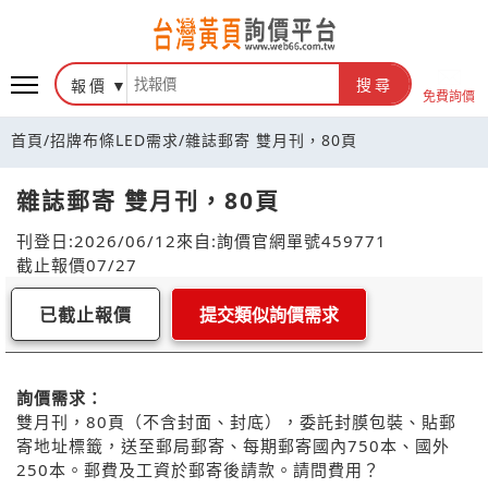
報價
搜尋
免費詢價
首頁
/
招牌布條LED需求
/
雜誌郵寄 雙月刊，80頁
雜誌郵寄 雙月刊，80頁
刊登日:2026/06/12
來自:詢價官網
單號459771
截止報價07/27
已截止報價
提交類似詢價需求
詢價需求：
雙月刊，80頁（不含封面、封底），委託封膜包裝、貼郵
寄地址標籤，送至郵局郵寄、每期郵寄國內750本、國外
250本。郵費及工資於郵寄後請款。請問費用？