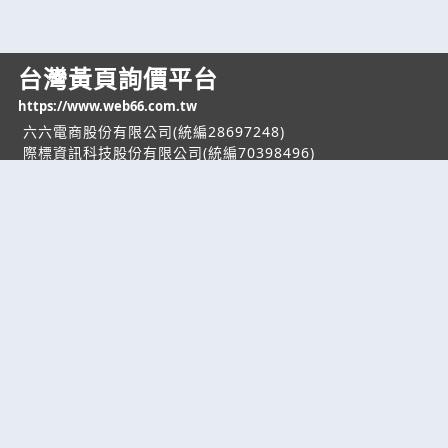
台灣黃頁詢價平台
https://www.web66.com.tw
六六電商股份有限公司(統編28697248)
際標資訊科技股份有限公司(統編70398496)
熱門服務
企業服務
幫助
找服務
付費服務
客服中心
找產品
加入我們
服務條款/隱私權
政策
產業資訊
管理中心
要報價
要詢價
聯名網站