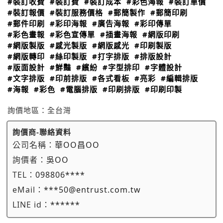
#裝訂收費
#裝訂費
#裝訂成本
#彩色海報
#裝訂單價
#裝訂報價
#裝訂服務價格
#郵簡製作
#郵簡印刷
#郵件印刷
#彩印海報
#廣告海報
#彩印傳單
#彩色畫報
#彩色宣傳單
#插畫海報
#網版印刷
#網版製版
#感光製版
#網版感光
#印刷製版
#網版轉印
#絲印製版
#打字排版
#排版設計
#版面設計
#鮮豔
#繽紛
#字型排印
#字體設計
#文字排版
#印前排版
#各式看板
#亮彩
#編輯排版
#海報
#彩色
#電腦排版
#印刷排版
#印刷印製
詢價地區：
全台灣
詢價商-聯絡資料
公司名稱：
華OO昌OO
詢價者：
吳OO
TEL：
098806****
eMail：
***50@entrust.com.tw
LINE id：
******