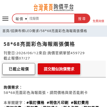
報價
搜尋
免費詢價
首頁
/
招牌布條LED需求
/
58*68亮面彩色海報兩張價格
58*68亮面彩色海報兩張價格
刊登日:2026/06/12
來自:詢價官網
單號459729
截止報價07/27
已截止報價
提交類似詢價需求
詢價需求：
58*68亮面彩色海報兩張，請問價格與是否能刷卡
本單關鍵字：
#裝訂價格
#明信片印刷
#裝訂費用