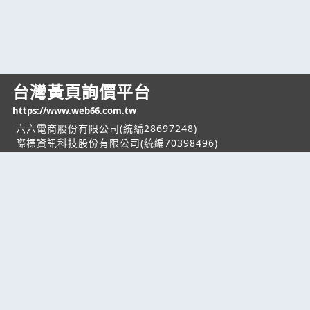
台灣黃頁詢價平台
https://www.web66.com.tw
六六電商股份有限公司(統編28697248)
際標資訊科技股份有限公司(統編70398496)
熱門服務
企業服務
幫助
找服務
付費服務
客服中心
找產品
加入我們
服務條款/隱私權
政策
產業資訊
管理中心
要報價
要詢價