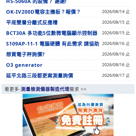
HS-5060A 的設備？ 謝謝!
OK-IV200D電容主機板？報價？
2026/08/14 止
平底雙層分離式反應槽
2026/08/15 止
BCT30A 多功能5位數微電腦顯示控制器
2026/08/15 止
S109AP-11-1 電腦硬體 有此需求 請協助
2026/08/16 止
想買電子秤詢價?
2026/08/16 止
O3 generator
2026/08/16 止
延平北路三段都更案測量詢價
2026/08/17 止
看更多-
測量檢測儀器製造代理
需求 >>