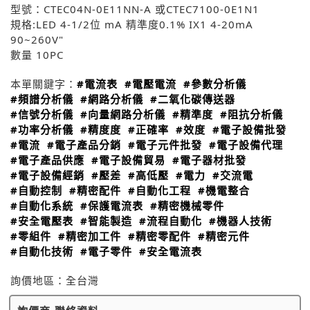
型號：CTEC04N-0E11NN-A 或CTEC7100-0E1N1
規格:LED 4-1/2位 mA 精準度0.1% IX1 4-20mA
90~260V"
數量 10PC
本單關鍵字：
#電流表
#電壓電流
#參數分析儀
#頻譜分析儀
#網路分析儀
#二氧化碳傳送器
#信號分析儀
#向量網路分析儀
#精準度
#阻抗分析儀
#功率分析儀
#精度度
#正確率
#效度
#電子設備批發
#電流
#電子產品分銷
#電子元件批發
#電子設備代理
#電子產品供應
#電子設備貿易
#電子器材批發
#電子設備經銷
#壓差
#高低壓
#電力
#交流電
#自動控制
#精密配件
#自動化工程
#機電整合
#自動化系統
#保護電流表
#精密機械零件
#安全電壓表
#智能製造
#流程自動化
#機器人技術
#零組件
#精密加工件
#精密零配件
#精密元件
#自動化技術
#電子零件
#安全電流表
詢價地區：
全台灣