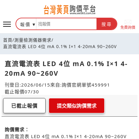
報價
搜尋
免費詢價
首頁
/
測量檢測儀器需求
/
直流電流表 LED 4位 mA 0.1% I×1 4-20mA 90~260V
直流電流表 LED 4位 mA 0.1% I×1 4-
20mA 90~260V
刊登日:2026/06/15
來自:詢價官網
單號459991
截止報價07/30
已截止報價
提交類似詢價需求
詢價需求：
直流電流表 LED 4位 mA 0.1% I×1 4-20mA 90~260V