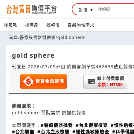
報價
找服務
找產品
找報價
最新詢價需求
首頁
/
醫療設備器材需求
/
gold sphere
gold sphere
刊登日:2026/07/09
來自:詢價官網
單號462653
截止報價0
線上付費報價
黃頁會員報價
金額：NT300
詢價需求：
gold sphere 醫院需求 請提供報價
本單關鍵字：
#醫療儀器批發
#台北健康檢查
#慢性過敏
#台北驗血
#台北血液檢驗
#慢性過敏原檢查
#科學儀