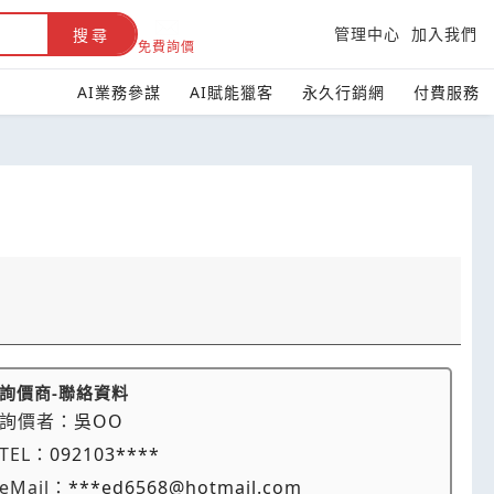
管理中心
加入我們
搜尋
免費詢價
AI業務參謀
AI賦能獵客
永久行銷網
付費服務
詢價商-聯絡資料
詢價者：
吳OO
TEL：
092103****
eMail：
***ed6568@hotmail.com