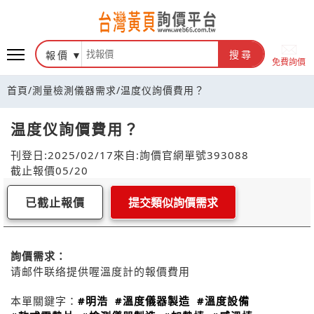
報價
搜尋
免費詢價
首頁
/
測量檢測儀器需求
/
温度仪詢價費用？
温度仪詢價費用？
刊登日:2025/02/17
來自:詢價官網
單號393088
截止報價05/20
已截止報價
提交類似詢價需求
詢價需求：
请邮件联络提供喔溫度計的報價費用
本單關鍵字：
#明浩
#溫度儀器製造
#溫度設備