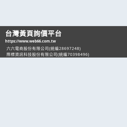
台灣黃頁詢價平台
https://www.web66.com.tw
六六電商股份有限公司(統編28697248)
際標資訊科技股份有限公司(統編70398496)
熱門服務
企業服務
幫助
找服務
付費服務
客服中心
找產品
加入我們
服務條款/隱私權
政策
產業資訊
管理中心
要報價
要詢價