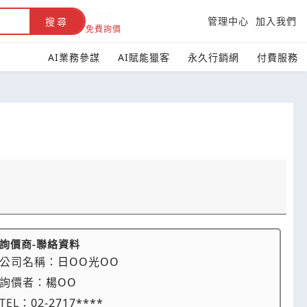
管理中心
加入我們
搜尋
免費詢價
AI業務參謀
AI賦能獵客
永久行銷網
付費服務
詢價商-聯絡資料
公司名稱：
日OO光OO
詢價者：
楊OO
TEL：
02-2717****