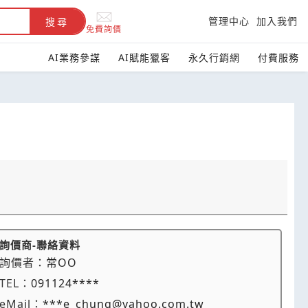
管理中心
加入我們
搜尋
免費詢價
AI業務參謀
AI賦能獵客
永久行銷網
付費服務
詢價商-聯絡資料
詢價者：
常OO
TEL：
091124****
eMail：
***e_chung@yahoo.com.tw