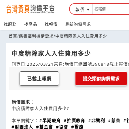
報價
找服務
找產品
找報價
最新詢價需求
首頁
/
慈善福利機構需求
/
中度精障家人入住費用多少
中度精障家人入住費用多少
刊登日:2025/03/21
來自:詢價官網
單號396818
截止報價0
已截止報價
提交類似詢價需求
詢價需求：
中度精障家人入住費用多少?
本單關鍵字：
#早期療育
#推廣教育
#非營利
#慈善
#
#財團法人
#基金會
#協會
#醫療