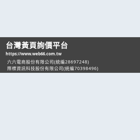
台灣黃頁詢價平台
https://www.web66.com.tw
六六電商股份有限公司(統編28697248)
際標資訊科技股份有限公司(統編70398496)
熱門服務
企業服務
幫助
找服務
付費服務
客服中心
找產品
加入我們
服務條款/隱私權
政策
產業資訊
管理中心
要報價
要詢價