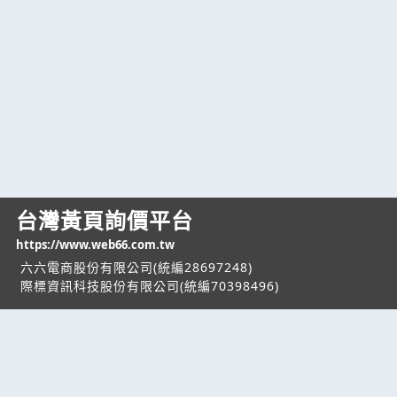
台灣黃頁詢價平台
https://www.web66.com.tw
六六電商股份有限公司(統編28697248)
際標資訊科技股份有限公司(統編70398496)
熱門服務
企業服務
幫助
找服務
付費服務
客服中心
找產品
加入我們
服務條款/隱私權