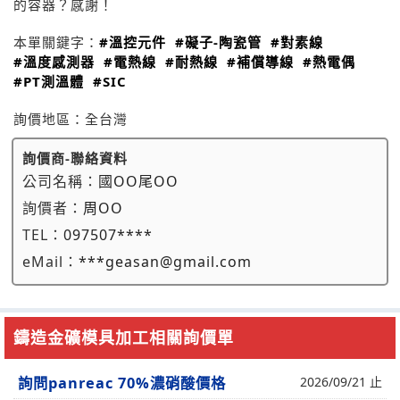
的容器？感謝！
本單關鍵字：
#溫控元件
#礙子-陶瓷管
#對素線
#溫度感測器
#電熱線
#耐熱線
#補償導線
#熱電偶
#PT測溫體
#SIC
詢價地區：
全台灣
詢價商-聯絡資料
公司名稱：
國OO尾OO
詢價者：
周OO
TEL：
097507****
eMail：
***geasan@gmail.com
鑄造金礦模具加工相關詢價單
詢問panreac 70%濃硝酸價格
2026/09/21 止