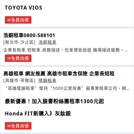
TOYOTA VIOS
免費詢價
浩銅租車0800-588101
[新北市-汐止區]
浩銅租車
企業長租車.短租車.商務接送、包車環島旅遊.機場接送服務。派
遣代僱駕駛司機服務
免費詢價
高雄租車 網友推薦 高雄市租車含保險 企業長短租
[高雄市-苓雅區]
隆韻租車
〝高雄隆韻租車〞堅持〝5000公里保養〞最專業租車公司，網友
一致推薦
最新優惠！加入臉書粉絲團租車1300元起
Honda FIT新購入》灰鈦銀
免費詢價