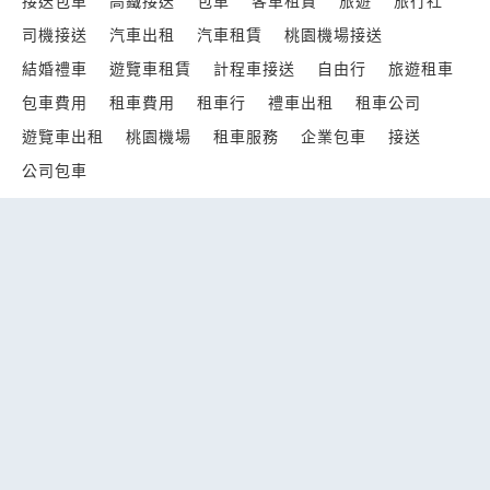
接送包車
高鐵接送
包車
客車租賃
旅遊
旅行社
司機接送
汽車出租
汽車租賃
桃園機場接送
結婚禮車
遊覽車租賃
計程車接送
自由行
旅遊租車
包車費用
租車費用
租車行
禮車出租
租車公司
遊覽車出租
桃園機場
租車服務
企業包車
接送
公司包車