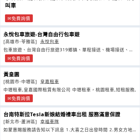
叫車
免費詢價
永悅包車旅遊-台灣自由行包車遊
[高雄市-苓雅區]
永悅包車
包車旅遊、台灣自由行旅遊319鄉鎮、單程接送、機場接送、自
由行包車
免費詢價
黃皇園
[桃園市-中壢區]
皇嘉租車
中壢租車,皇嘉國際租賃有限公司 中壢租車，桃園租車,短租服務,
免費詢價
台南特斯拉Tesla新娘結婚禮車出租 服務滿意保證
[新北市-蘆洲區]
幸福車隊
如蒙惠賜服務請告知以下訊息 1.大喜之日出發時間 2.男女方地
址