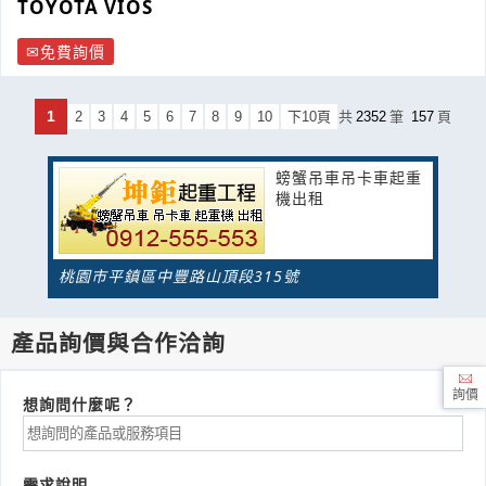
TOYOTA VIOS
免費詢價
1
2
3
4
5
6
7
8
9
10
下10頁
共
2352
筆
157
頁
螃蟹吊車吊卡車起重
機出租
桃園市平鎮區中豐路山頂段315號
產品詢價與合作洽詢
詢價
想詢問什麼呢？
需求說明