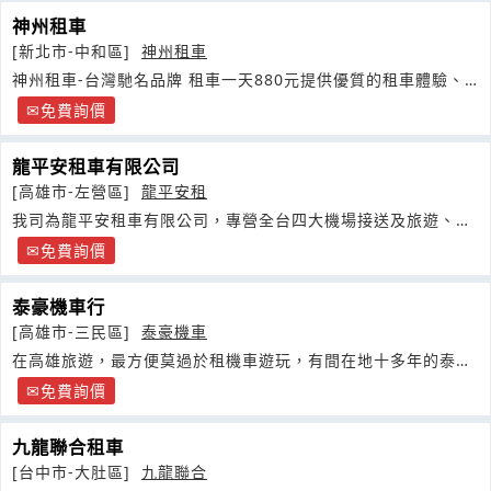
神州租車
[新北市-中和區]
神州租車
神州租車-台灣馳名品牌 租車一天880元提供優質的租車體驗、
旅遊包車
免費詢價
龍平安租車有限公司
[高雄市-左營區]
龍平安租
我司為龍平安租車有限公司，專營全台四大機場接送及旅遊、商
務包車服務
免費詢價
泰豪機車行
[高雄市-三民區]
泰豪機車
在高雄旅遊，最方便莫過於租機車遊玩，有間在地十多年的泰豪
租車行
免費詢價
九龍聯合租車
[台中市-大肚區]
九龍聯合