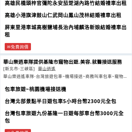
高雄民橋頭梓官彌陀永安茄萣湖內路竹結婚禮車出租
高雄小港旗津鼓山仁武岡山鳳山茂林結婚禮車出租
屏東里港車城高樹鹽埔長治內埔麟洛新娘結婚禮車出
租
免費詢價
華山樂逍車隊提供基隆市寵物出遊.美容.就醫接送服務
[新北市-三峽區]
華山逍遙
華山樂逍遙車隊-台灣旅遊包車~機場接送~商務叫車包車~寵物接
送
包車旅遊~桃園機場接送機
台灣北部景點半日遊包車5小時台幣2300元全包
台灣包車旅遊九份基隆一日遊每部車台幣3000元全
包