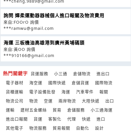
***cheng.9889@gmail.com
詢問 嬋柔運動器器械個人進口報關及物流費用
來自:FOOrO 詢價
***ramwu@gmail.com
海運 三板機油高雄港到廣州黃埔碼頭
來自:黃OO 詢價
***910166@gmail.com
熱門關鍵字
貨運服務
小三通
倉儲物流
進出口
電子器材
海空運
國際快遞
倉儲貨運
國際物流
貨櫃運輸
電子設備批發
海運
汽車零件
報關
物流公司
物流
空運
兩岸物流
大陸快遞
出口
運輸
建材五金螺絲
貿易
倉儲服務
小三通海運
進出口報關
貨運
客製化
代理
快遞
進口
其他電子
物流服務
貿易報關
自動化
設計