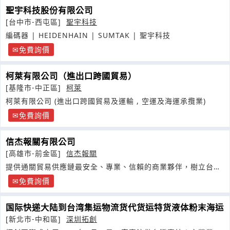
聖宇科技股份有限公司
[台中市-西屯區]
聖宇科技
編碼器 | HEIDENHAIN | SUMTAK | 聖宇科技
免費詢價
柯萊有限公司（進出口跨國貿易）
[基隆市-中正區]
柯萊
柯萊有限公司 (進出口跨國貿易及運輸 , 空運及海運承攬業)
免費詢價
信杰報關有限公司
[高雄市-前金區]
信杰報關
提供通關貿易供應鏈最安全、專業、信賴的商業夥伴，樹立台灣
報關業服務的領導品牌
免費詢價
国际快递大陆到台湾集运物流货代货运特货液体粉末海运
[新北市-中和區]
深圳拓創