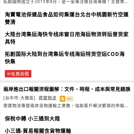
拓創國際成立于2015年8月，是一家專注做台灣專線！主營業
務：
淘寶電池保健品食品如何集運台北台中桃園新竹空運
雙清
大陸台湾集运海快专线床窗日用海运物流转运普货家
具特
拓創国际大陆到台湾集运专线海运特货空运COD海
快集
免費詢價
兩岸進出口報關流程圖解：文件、時程、成本與常見錯誤
[台中市-大雅區]
德寶物流
德寶物流專營兩岸貨物運輸之業務，協助客戶解決繁瑣的申報細
節，提供戶對戶到府送達之一條龍服務
保稅中轉 小三通到大陸
小三通-貿易報關含貨物運輸