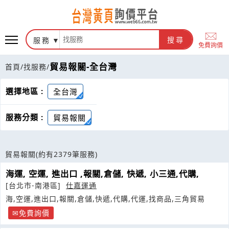
服務
搜尋
免費詢價
貿易報關-全台灣
首頁
/
找服務
/
選擇地區 :
全台灣
服務分類 :
貿易報關
貿易報關
(約有2379筆服務)
海運, 空運, 進出口 ,報關,倉儲, 快遞, 小三通,代購,
[台北市-南港區]
仕嘉運通
海,空運,進出口,報關,倉儲,快遞,代購,代運,找商品,三角貿易
免費詢價