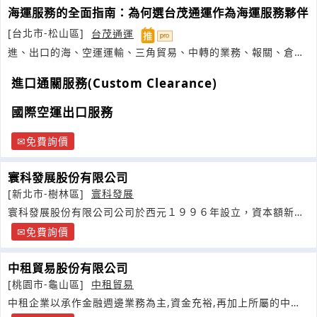
海運服務的全面指南：為何選台茂通運作為海運服務夥伴
[台北市-松山區]
台茂通運
進、出口的海、空運運輸、三角貿易、中轉的業務、報關、倉
儲、卡車
進口通關服務(Custom Clearance)
國際空運出口服務
免費詢價
寰科發展股份有限公司
[新北市-樹林區]
寰科發展
寰科發展股份有限公司公司於西元１９９６年設立，資本額新台
幣參仟萬元整
免費詢價
中租貿易股份有限公司
[桃園市-龜山區]
中租貿易
中租企業以承作金融週邊業務為主,資金充裕,再加上所屬的中信