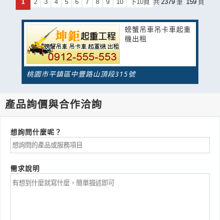
1
2
3
4
5
6
7
8
9
10
下10頁
共
2379
筆
159
頁
螃蟹吊車吊卡車起重
機出租
桃園市平鎮區中豐路山頂段315號
產品詢價與合作洽詢
想詢問什麼呢？
需求說明