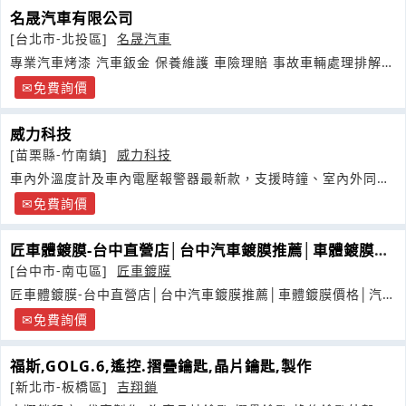
名晟汽車有限公司
[台北市-北投區]
名晟汽車
專業汽車烤漆 汽車鈑金 保養維護 車險理賠 事故車輛處理排解協
商
免費詢價
威力科技
[苗栗縣-竹南鎮]
威力科技
車內外溫度計及車內電壓報警器最新款，支援時鐘、室內外同時
顯示等功能
免費詢價
匠車體鍍膜-台中直營店│台中汽車鍍膜推薦│車體鍍膜價
格│汽車美容分享
[台中市-南屯區]
匠車鍍膜
匠車體鍍膜-台中直營店│台中汽車鍍膜推薦│車體鍍膜價格│汽車
美容分享
免費詢價
福斯,GOLG.6,遙控.摺疊鑰匙,晶片鑰匙,製作
[新北市-板橋區]
吉翔鎖