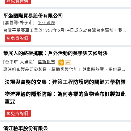
免費詢價
平坐國際貿易股份有限公司
[嘉義縣-朴子市]
平坐國際
台灣平坐賽車工業於1997年6月14日成立於台灣台南舊址，我們
以主力車手兼總經理
免費詢價
策展人的終極挑戰：戶外活動的美學與天候對決
[台中市-大里區]
佳新帆布
專注帆布製品研發製造，精通客製化加工與車縫熱壓，提供高耐
用遮陽擋雨解決方案
法規與實務的交集：建築工程防護網的關鍵力學指標
物流運輸的隱形防線：為何專業的貨物蓋布訂製如此
重要
免費詢價
濱江驗車股份有限公