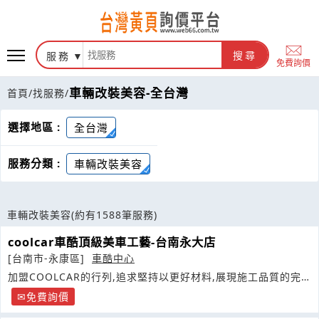
服務
搜尋
免費詢價
車輛改裝美容-全台灣
首頁
/
找服務
/
選擇地區 :
全台灣
服務分類 :
車輛改裝美容
車輛改裝美容
(約有1588筆服務)
coolcar車酷頂級美車工藝-台南永大店
[台南市-永康區]
車酷中心
加盟COOLCAR的行列,追求堅持以更好材料,展現施工品質的完
整性
免費詢價