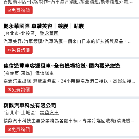
吉翔鎖印店~代客製作~汽車晶片鑰匙,摺疊鑰匙,換修鑰匙外殼,開
鎖配鎖匙
免費詢價
艷永華國際 車體美容｜鍍膜｜貼膜
[台北市-北投區]
艷永華國
汽車美容/汽車鍍膜/汽車貼膜一個來自日本的新技術與產品，五
個用真誠服務的熱血年輕人
免費詢價
佳信遊覽車客運租車~全省機場接送~國內觀光旅遊
[嘉義市-東區]
佳信租車
嘉義汽車出租,遊覽車包車、24小時機場及港口接送、高鐵站接
送旅遊景點接送旅遊包車自由行包車
免費詢價
精鼎汽車科技有限公司
[新北市-土城區]
精鼎汽車
精鼎汽車科技主要營業務為各類車輛，專業冷媒回收機(清洗機)
專業製造
免費詢價