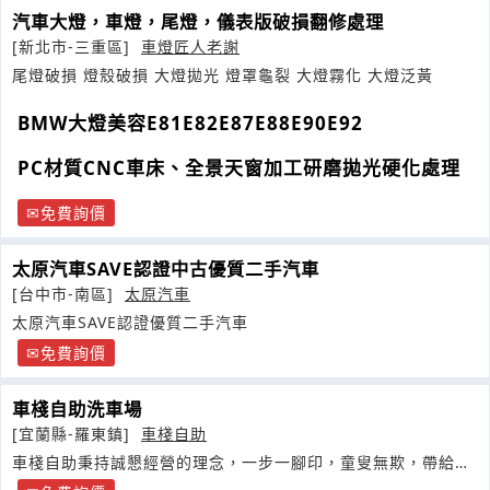
汽車大燈，車燈，尾燈，儀表版破損翻修處理
[新北市-三重區]
車燈匠人老謝
尾燈破損 燈殼破損 大燈拋光 燈罩龜裂 大燈霧化 大燈泛黃
BMW大燈美容E81E82E87E88E90E92
PC材質CNC車床、全景天窗加工研磨拋光硬化處理
免費詢價
太原汽車SAVE認證中古優質二手汽車
[台中市-南區]
太原汽車
太原汽車SAVE認證優質二手汽車
免費詢價
車棧自助洗車場
[宜蘭縣-羅東鎮]
車棧自助
車棧自助秉持誠懇經營的理念，一步一腳印，童叟無欺，帶給客
戶高品質