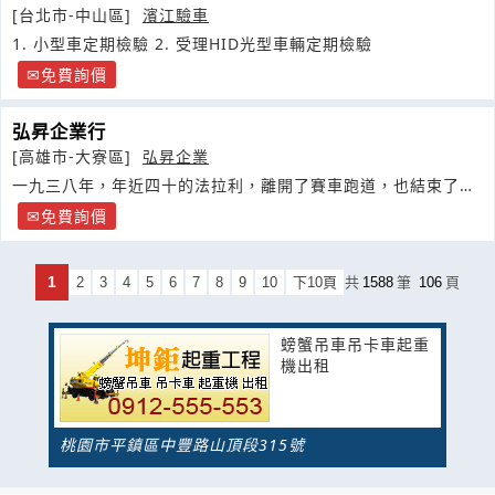
[台北市-中山區]
濱江驗車
1. 小型車定期檢驗 2. 受理HID光型車輛定期檢驗
免費詢價
弘昇企業行
[高雄市-大寮區]
弘昇企業
一九三八年，年近四十的法拉利，離開了賽車跑道，也結束了與
愛快車廠的賓主關係
免費詢價
1
2
3
4
5
6
7
8
9
10
下10頁
共
1588
筆
106
頁
螃蟹吊車吊卡車起重
機出租
桃園市平鎮區中豐路山頂段315號