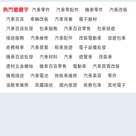
熱門關鍵字
汽車零件
汽車零配件
機車零件
汽車改裝
汽車百貨
車輛改裝
汽車保養
電子器材
汽車百貨批發
包車服務
汽車百貨零售
包車旅遊
接送服務
汽車維修
汽車配件
改裝電動車
旅遊包車
商務租車
汽車買賣
租車旅遊
電子設備批發
機車百貨批發
汽車材料
汽車
遊覽車
改裝車
建材五金螺絲
機車百貨零售
電動車
汽車買賣改裝
機場接送
汽車電池
拖板車維修
汽車美容
零件
油壓車維修
高鐵接送
國內旅遊
商務包車
其他電子