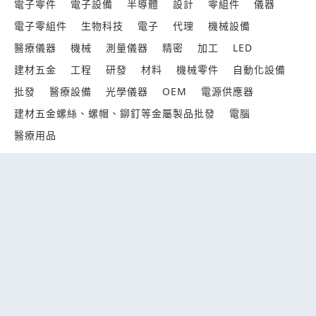
電子零件
電子設備
半導體
設計
零組件
儀器
電子零組件
生物科技
電子
代理
機械設備
醫療儀器
機械
測量儀器
精密
加工
LED
建材五金
工程
研發
材料
機械零件
自動化設備
批發
醫療設備
光學儀器
OEM
電源供應器
建材五金螺絲、螺帽、鉚釘等金屬製品批發
電腦
醫療用品