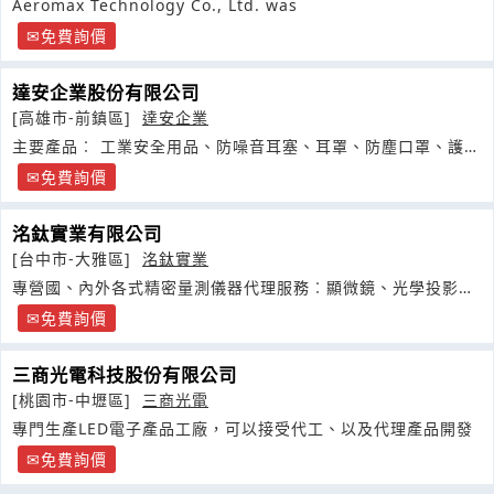
Aeromax Technology Co., Ltd. was
免費詢價
達安企業股份有限公司
[高雄市-前鎮區]
達安企業
主要產品︰ 工業安全用品、防噪音耳塞、耳罩、防塵口罩、護目
鏡、
免費詢價
洺鈦實業有限公司
[台中市-大雅區]
洺鈦實業
專營國、內外各式精密量測儀器代理服務︰顯微鏡、光學投影
機、精密量測儀
免費詢價
三商光電科技股份有限公司
[桃園市-中壢區]
三商光電
專門生產LED電子產品工廠，可以接受代工、以及代理產品開發
免費詢價