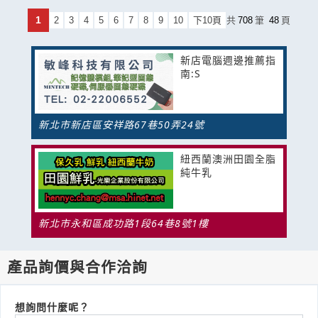
1
2
3
4
5
6
7
8
9
10
下10頁
共
708
筆
48
頁
新店電腦週邊推薦指
南:S
新北市新店區安祥路67巷50弄24號
紐西蘭澳洲田園全脂
純牛乳
新北市永和區成功路1段64巷8號1樓
產品詢價與合作洽詢
想詢問什麼呢？