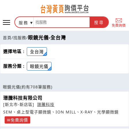
服務
搜尋
免費詢價
眼鏡光儀-全台灣
首頁
/
找服務
/
選擇地區 :
全台灣
服務分類 :
眼鏡光儀
眼鏡光儀
(約有708筆服務)
璟騰科技有限公司
[新北市-新店區]
璟騰科技
SEM、桌上型電子顯微鏡、ION MILL、X-RAY、光學顯微鏡
免費詢價