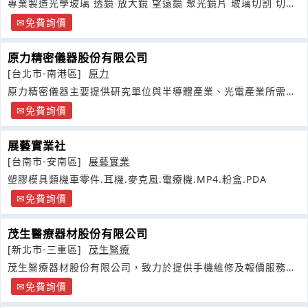
專業製造光學玻璃 透鏡 放大鏡 望遠鏡 聚光鏡片 玻璃切割 切割
加工
免費詢價
原力精密儀器股份有限公司
[台北市-南港區]
原力
原力精密儀器主要提供研究單位與半導體產業、光電產業所需之
產品元件
免費詢價
展藝實業社
[台南市-安南區]
展藝實業
塑膠模具類機車零件.耳機.麥克風.電療機.MP4.粉盒.PDA
免費詢價
茂生醫療器材股份有限公司
[新北市-三重區]
茂生醫療
茂生醫療器材股份有限公司，致力於提供手機維修及報價服務另
有代理國外相關之牙科器材及儀器
免費詢價