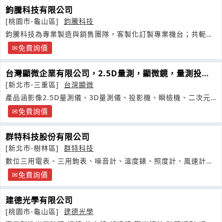
鈞騰科技有限公司
[桃園市-龜山區]
鈞騰科技
鈞騰科技為專業製造與銷售團隊，客製化訂製專業機台；共軛焦
3D量測
免費詢價
台灣顯微企業有限公司，2.5D量測，顯微鏡，量測投影
機，光學投影機
[新北市-三重區]
台灣顯微
產品涵影像2.5D量測儀、3D量測儀、投影機、瞬檢機、二次元
量測儀
免費詢價
群特科技股份有限公司
[新北市-樹林區]
群特科技
數位三用電表、三用鉤表、噪音計、溫度錶、照度計、風速計、
氣體測漏計
免費詢價
建德光學有限公司
[桃園市-龜山區]
建德光學