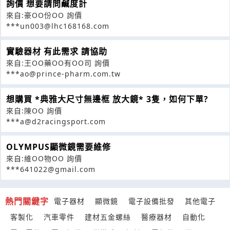
詢價 想要請問鹹度計
來自:豪OO份OO 詢價
***un003@lhc168168.com
實驗器材 有此需求 請協助
來自:王OO藥OO有OO司 詢價
***ao@prince-pharm.com.tw
想購買 *典雅大尺寸無邊框 放大鏡* 3隻，如何下單?
來自:陳OO 詢價
***a@d2racingsport.com
OLYMPUS顯微鏡需要維修
來自:維OO物OO 詢價
***641022@gmail.com
熱門關鍵字
電子器材
顯微鏡
電子設備批發
其他電子
客製化
汽車零件
建材五金螺絲
醫療器材
自動化