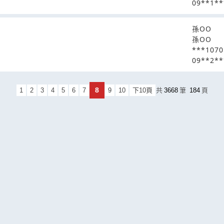
09**1**
孫OO
孫OO
***107
09**2**
8
1
2
3
4
5
6
7
9
10
下10頁
共
3668
筆
184
頁