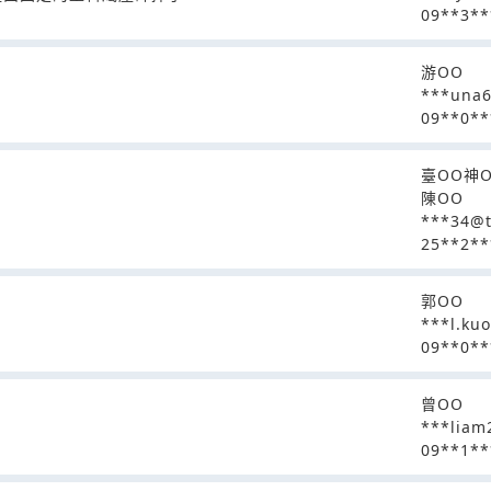
09**3**
游OO
***una
09**0**
臺OO神
陳OO
***34@t
25**2**
郭OO
***l.ku
09**0**
曾OO
***liam
09**1**