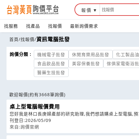
報價
找服務
找產品
找報價
最新詢價需求
資訊電腦批發
首頁
/
找報價
/
詢價分類 :
機械電子批發
休閒育樂用品批發
化工製品
食品飲品批發
美容保養批發
傢俱家電衛浴
醫藥生技批發
歡迎報價
(約有3668筆詢價)
桌上型電腦報價費用
您好我是林口長庚婦產部的研究助理,我們想請購桌上型電腦,預算
刊登日:2026/05/09
來自:詢價官網