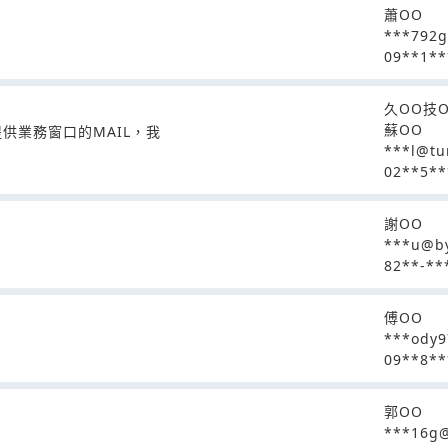
蕭OO
***792g
09**1**
久OO技
蘇OO
供業務窗口的MAIL，我
***l@tu
02**5**
謝OO
***u@by
82**-**
傅OO
***ody
09**8**
郭OO
***16g@