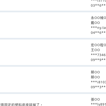
***i571
03**6**
永OO械
戴OO
***ny.t
04**6**
宏OO程
王OO
***7346
09**9**
蔡OO
蔡OO
***i810
09**3**
張OO
***ly89
裡面固定的塑料底座碎掉了，