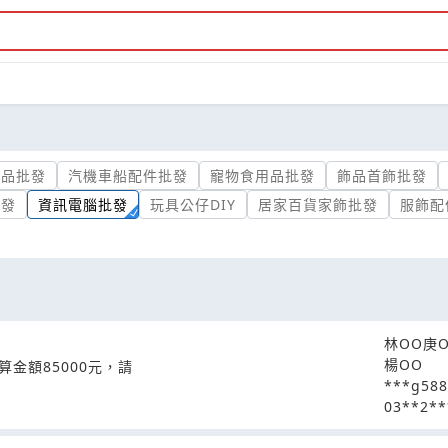
油品批發
汽機車船配件批發
寵物食用品批發
飾品首飾批發
批發
資訊電腦批發
玩具公仔DIY
居家百貨家飾批發
服飾配
林OO庚
楊OO
金額85000元，請
***g58
03**2**