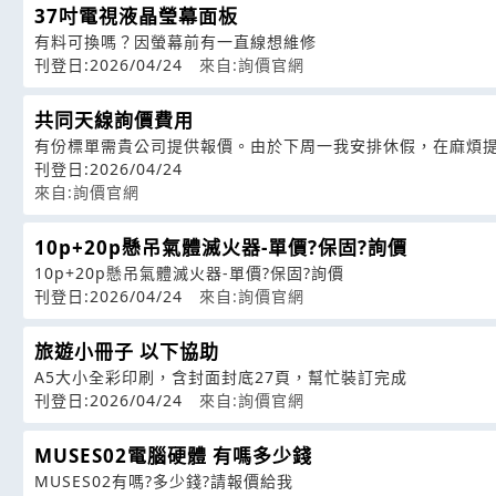
37吋電視液晶瑩幕面板
有料可換嗎？因螢幕前有一直線想維修
刊登日:2026/04/24
來自:詢價官網
共同天線詢價費用
有份標單需貴公司提供報價。由於下周一我安排休假，在麻煩提
刊登日:2026/04/24
來自:詢價官網
10p+20p懸吊氣體滅火器-單價?保固?詢價
10p+20p懸吊氣體滅火器-單價?保固?詢價
刊登日:2026/04/24
來自:詢價官網
旅遊小冊子 以下協助
A5大小全彩印刷，含封面封底27頁，幫忙裝訂完成
刊登日:2026/04/24
來自:詢價官網
MUSES02電腦硬體 有嗎多少錢
MUSES02有嗎?多少錢?請報價給我