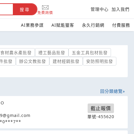
管理中心
加入我們
搜尋
免費詢價
AI業務參謀
AI賦能獵客
永久行銷網
付費服務
食材農水產批發
禮工藝品批發
五金工具包材批發
件批發
辦公文教批發
建材經銷批發
安防照明批發
回分類總覽
OO
截止報價
89@gmail.com
單號-455620
*0***7**