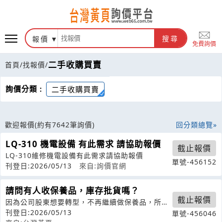
報價
搜尋
免費詢價
二手收購買賣
首頁
/
找報價
/
詢價分類 :
二手收購買賣
歡迎報價
(約有7642筆詢價)
回分類總覽
LQ-310 機電設備 有此需求 請協助報價
截止報價
LQ-310維修機電設備有此需求請協助報價
單號-456152
刊登日:2026/05/13
來自:詢價官網
請問有人收保養品，庫存批貨嗎？
截止報價
因為公司股東想要轉型，不再繼續做保養品，所以
願意將倉庫所剩餘的保養品，以成本價出
刊登日:2026/05/13
單號-456046