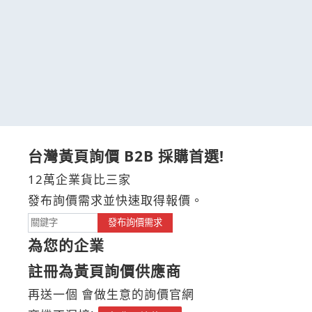
台灣黃頁詢價 B2B 採購首選!
12萬企業貨比三家
發布詢價需求並快速取得報價。
發布詢價需求
為您的企業
註冊為黃頁詢價供應商
再送一個 會做生意的詢價官網