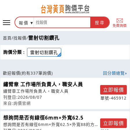
報價
搜尋
免費詢價
雷射切割鑽孔
首頁
/
找報價
/
詢價分類 :
雷射切割鑽孔
歡迎報價
(約有337筆詢價)
回分類總覽
繡臂章 工作場所負責人，職安人員
立即報價
繡臂章工作場所負責人，職安人員
刊登日:2026/08/07
單號-465912
來自:詢價官網
想詢問是否有線徑6mm×外寬62.5
立即報價
想詢問是否有線徑6mm×外寬62.5×外寬88的方鐵