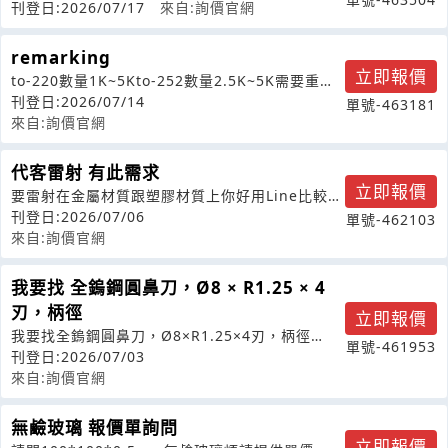
1_2件
刊登日:2026/07/17
來自:詢價官網
remarking
立即報價
to-220數量1K~5Kto-252數量2.5K~5K需要重新
remarkin
刊登日:2026/07/14
單號-463181
來自:詢價官網
代客雷射 有此需求
立即報價
要雷射在金屬材質跟塑膠材質上你好用Line比較能
與我聯繫上再麻煩了謝謝
刊登日:2026/07/06
單號-462103
來自:詢價官網
我要找 全鎢鋼圓鼻刀，Ø8 × R1.25 × 4
刃，柄徑
立即報價
我要找全鎢鋼圓鼻刀，Ø8×R1.25×4刃，柄徑
單號-461953
8mm，有現貨嗎？
刊登日:2026/07/03
來自:詢價官網
無鹼玻璃 報價單詢問
立即報價