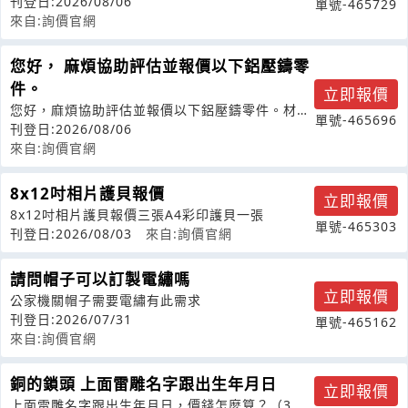
圈？或接近的尺寸？
刊登日:2026/08/06
單號-465729
來自:詢價官網
您好， 麻煩協助評估並報價以下鋁壓鑄零
件。
立即報價
您好，麻煩協助評估並報價以下鋁壓鑄零件。材
單號-465696
料：ADC12數量：5,000/10,
刊登日:2026/08/06
來自:詢價官網
8x12吋相片護貝報價
立即報價
8x12吋相片護貝報價三張A4彩印護貝一張
單號-465303
刊登日:2026/08/03
來自:詢價官網
請問帽子可以訂製電繡嗎
立即報價
公家機關帽子需要電繡有此需求
刊登日:2026/07/31
單號-465162
來自:詢價官網
銅的鎖頭 上面雷雕名字跟出生年月日
立即報價
上面雷雕名字跟出生年月日，價錢怎麼算？（3