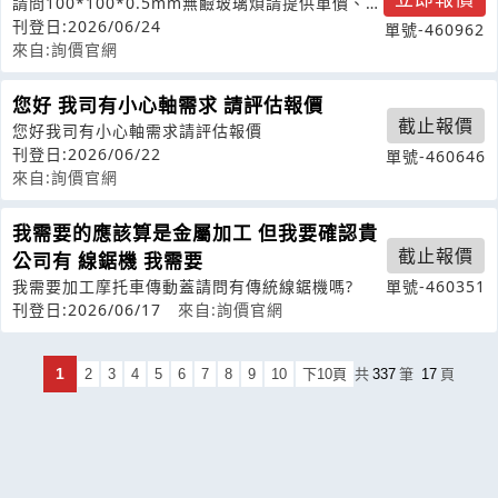
請問100*100*0.5mm無鹼玻璃煩請提供單價、最
小訂購量、交期及相關規格資
刊登日:2026/06/24
單號-460962
來自:詢價官網
您好 我司有小心軸需求 請評估報價
截止報價
您好我司有小心軸需求請評估報價
刊登日:2026/06/22
單號-460646
來自:詢價官網
我需要的應該算是金屬加工 但我要確認貴
截止報價
公司有 線鋸機 我需要
我需要加工摩托車傳動蓋請問有傳統線鋸機嗎?
單號-460351
刊登日:2026/06/17
來自:詢價官網
1
2
3
4
5
6
7
8
9
10
下10頁
共
337
筆
17
頁