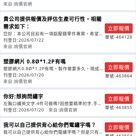
來自:詢價官網
貴公司提供報價及評估生產可行性，相關
需求如下：
立即報價
您好：本公司目前有一項鋁壓鑄零件專案，希望邀
單號-464128
請貴公司提供報價及評估生產可行性，相
刊登日:2026/07/22
來自:詢價官網
塑膠網片 0.8Ø*1.2P有嗎
立即報價
塑膠網片0.8Ø*1.2P有嗎，製作需要多久，現成塑
膠片有相似規格嗎
刊登日:2026/07/20
單號-463864
來自:詢價官網
你好:想詢問繡字
立即報價
左胸口繡英文字.4件可做嗎?因想要精準的字.手工
單號-463855
比較無法達到需求.故詢問之
刊登日:2026/07/20
來自:詢價官網
我可以自己提供背心給你們電繡字嗎？
立即報價
我可以自己提供背心給你們電繡字嗎？但是只有
單號-463504