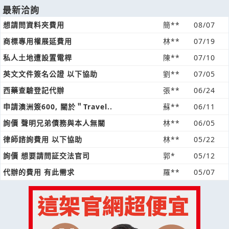
最新洽詢
想請問資料夾費用
簡**
08/07
商標專用權展延費用
林**
07/19
私人土地遭設置電桿
陳**
07/10
英文文件簽名公證 以下協助
劉**
07/05
西藥查驗登記代辦
張**
06/24
申請澳洲簽600, 關於＂Travel..
蘇**
06/11
詢價 聲明兄弟債務與本人無關
林**
06/05
律師諮詢費用 以下協助
林**
05/22
詢價 想要請問証交法官司
郭*
05/12
代辦的費用 有此需求
羅**
05/07