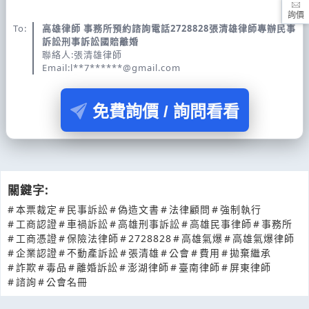
詢價
To:
高雄律師 事務所預約諮詢電話2728828張清雄律師專辦民事
訴訟刑事訴訟國賠離婚
聯絡人:張清雄律師
Email:l**7******@gmail.com
免費詢價 / 詢問看看
關鍵字:
#
本票裁定
#
民事訴訟
#
偽造文書
#
法律顧問
#
強制執行
#
工商認證
#
車禍訴訟
#
高雄刑事訴訟
#
高雄民事律師
#
事務所
#
工商憑證
#
保險法律師
#
2728828
#
高雄氣爆
#
高雄氣爆律師
#
企業認證
#
不動產訴訟
#
張清雄
#
公會
#
費用
#
拋棄繼承
#
詐欺
#
毒品
#
離婚訴訟
#
澎湖律師
#
臺南律師
#
屏東律師
#
諮詢
#
公會名冊