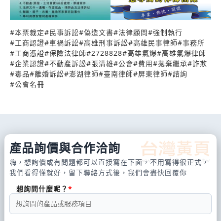
商標專利律師,智慧財產權律師,法律諮詢律師,財產徵
信律師,土地糾紛律師,強制執行律師,行政訴訟律師,律
#
本票裁定
#
民事訴訟
#
偽造文書
#
法律顧問
#
強制執行
師,民事訴訟律師,刑事訴訟律師,土地分割律師,離婚律
#
工商認證
#
車禍訴訟
#
高雄刑事訴訟
#
高雄民事律師
#
事務所
師事務所,軍法律師,公寓大廈律師,偽造文書,市地重劃
#
工商憑證
#
保險法律師
#
2728828
#
高雄氣爆
#
高雄氣爆律師
抵費地律師,律師,上訴律師,仲裁與調解法律師,保險法
#
企業認證
#
不動產訴訟
#
張清雄
#
公會
#
費用
#
拋棄繼承
#
詐欺
#
毒品
#
離婚訴訟
#
澎湖律師
#
臺南律師
#
屏東律師
#
諮詢
律師,刑事法律師, 土地使用和劃分律師,契約法律師,家
#
公會名冊
庭法律師,就業及勞工法律師,性騷擾律師,監護律師,破
產法規律師,酒後駕車律師,民法律師,離婚律師,物權法
律師, ,醫療糾紛律師,辯護律師,遺囑、委託和房地產法
律師 法律諮詢律師,法律律師,本票裁定,律師顧問,偽造
產品詢價與合作洽詢
文書律師, 專利律師,商標律師,不動產律師,訴訟律師,
嗨，想詢價或有問題都可以直接寫在下面，不用寫得很正式，
諮詢律師,大樓管理糾紛律師,所有權律師, 土地糾紛律
我們看得懂就好，留下聯絡方式後，我們會盡快回覆你
師,存證信函,理賠,智慧財產權律師,離婚證人,代理契約
想詢問什麼呢？
擬定,訴願律師,稅法問題律師,屏東離婚律師,不動產買
賣律師,離婚見證人,著作權律師,