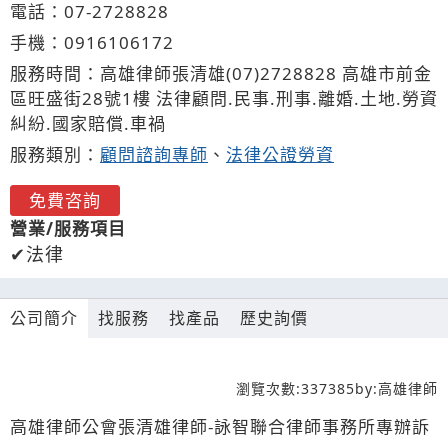
電話：
07-2
7
2
8
828
手機：
0916
1
0
6
172
服務時間：高雄律師張清雄(07)2728828 高雄市前金
區旺盛街28號1樓 法律顧問.民事.刑事.離婚.土地.勞資
糾紛.國家賠償.車禍
服務類別：
顧問諮詢專師
、
法律公證勞資
免費咨詢
營業/服務項目
法律
公司簡介
找服務
找產品
歷史詢價
瀏覽次數:
337385
by:
高雄律師
高雄律師公會張清雄律師-詠智聯合律師事務所專辦訴