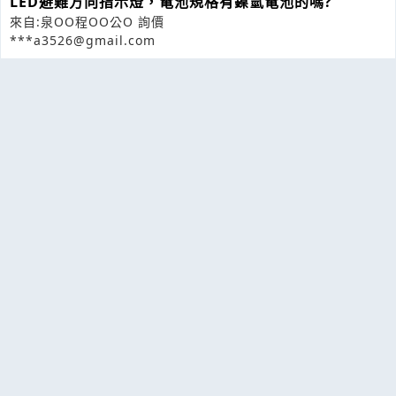
LED避難方向指示燈，電池規格有鎳氫電池的嗎?
來自:泉OO程OO公O 詢價
***a3526@gmail.com