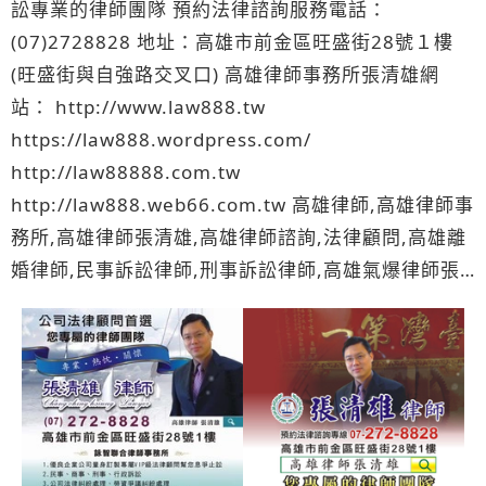
訟專業的律師團隊 預約法律諮詢服務電話：
(07)2728828 地址：高雄市前金區旺盛街28號１樓
(旺盛街與自強路交叉口) 高雄律師事務所張清雄網
站： http://www.law888.tw
https://law888.wordpress.com/
http://law88888.com.tw
http://law888.web66.com.tw 高雄律師,高雄律師事
務所,高雄律師張清雄,高雄律師諮詢,法律顧問,高雄離
婚律師,民事訴訟律師,刑事訴訟律師,高雄氣爆律師張
清雄與您一起加油, 高雄律師推薦,刑事律師,債權憑證
律師,勞資糾紛律師,離婚無效律師,離婚協議書律師,監
護權律師,訴願律師,大樓管理糾紛律師,工商登記律師,
律師事務所,屏東律師,法拍屋諮詢律師,法律事務所律
師,偽照文書律師,國家賠償律師,台北律師律師,離婚證
人律師,遺產訴訟律師,存證信函律師 , 股權糾紛律師,