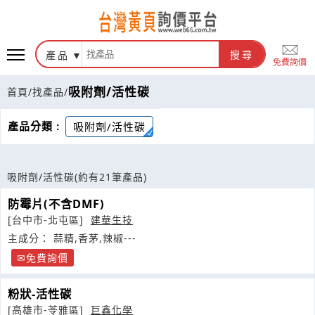
產品
搜尋
免費詢價
吸附劑/活性碳
首頁
/
找產品
/
產品分類 :
吸附劑/活性碳
吸附劑/活性碳
(約有21筆產品)
防霉片(不含DMF)
[台中市-北屯區]
建華生技
主成分： 蒜精,香茅,辣椒---
免費詢價
粉狀-活性碳
[高雄市-苓雅區]
巨鑫化學