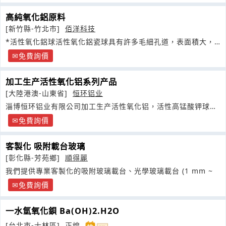
高純氧化鋁原料
[新竹縣-竹北市]
佰洋科技
*活性氧化鋁球活性氧化鋁瓷球具有許多毛細孔道，表面積大，
可作為吸附劑
免費詢價
加工生产活性氧化铝系列产品
[大陸港澳-山東省]
恒环铝业
淄博恒环铝业有限公司加工生产活性氧化铝，活性高锰酸钾球，
催化剂载体
免費詢價
客製化 吸附載台玻璃
[彰化縣-芳苑鄉]
順得麗
我們提供專業客製化的吸附玻璃載台、光學玻璃載台 (1 mm ~
免費詢價
一水氫氧化鋇 Ba(OH)2.H2O
[台北市-士林區]
正煌