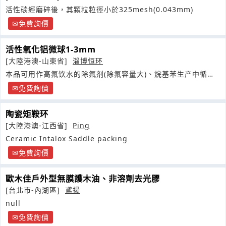
活性碳經磨碎後，其顆粒粒徑小於325mesh(0.043mm)
免費詢價
活性氧化铝微球1-3mm
[大陸港澳-山東省]
淄博恒环
本品可用作高氟饮水的除氟剂(除氟容量大)、烷基苯生产中循环
烷烃的脱氟剂
免費詢價
陶瓷矩鞍环
[大陸港澳-江西省]
Ping
Ceramic Intalox Saddle packing
免費詢價
歐木佳戶外型無膜護木油、非溶劑去光膠
[台北市-內湖區]
鳶揚
null
免費詢價