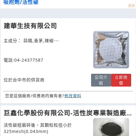
吸附劑/活性碳
建華生技有限公司
主成分： 蒜精,香茅,辣椒---
電話:04-24377587
公司介
立即詢
位於台中市的供貨商
紹
價
您是這個廠商/供應商的擁有者?
修改資料
巨鑫化學股份有限公司-活性炭專業製造廠
商
活性碳經磨碎後，其顆粒粒徑小於
325mesh(0.043mm)