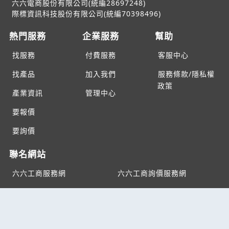
六六電商股份有限公司(統編28697248)
際標資訊科技股份有限公司(統編70398496)
熱門服務
企業服務
幫助
找服務
付費服務
客服中心
找產品
加入我們
服務條款/隱私權
政策
產業資訊
管理中心
要報價
要詢價
聯名網站
六六工商服務網
六六工商詢價服務網
JB產品網
六六黃頁
台灣黃頁｜求報價
B2BKO