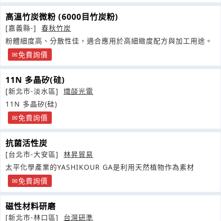
高溫竹炭微粉 (6000目竹炭粉)
[嘉義縣-]
春秋竹炭
粉體細度高、分散性佳，適合應用於高細緻度配方與加工用途。
免費詢價
11N 多晶矽(硅)
[新北市-淡水區]
熾燄光電
11N 多晶矽(硅)
免費詢價
抗菌活性炭
[台北市-大安區]
林昇貿易
太平化學產業的YASHIKOUR GA是利用天然植物作為素材
免費詢價
磁性材料研磨
[新北市-林口區]
台灣研準