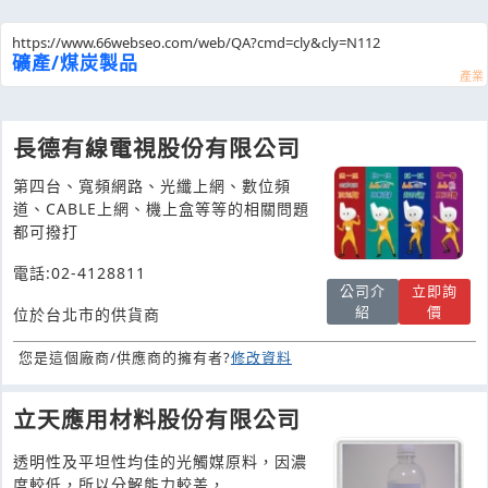
https://www.66webseo.com/web/QA?cmd=cly&cly=N112
礦產/煤炭製品
長德有線電視股份有限公司
第四台、寬頻網路、光纖上網、數位頻
道、CABLE上網、機上盒等等的相關問題
都可撥打
電話:02-4128811
公司介
立即詢
紹
價
位於台北市的供貨商
您是這個廠商/供應商的擁有者?
修改資料
立天應用材料股份有限公司
透明性及平坦性均佳的光觸媒原料，因濃
度較低，所以分解能力較差，