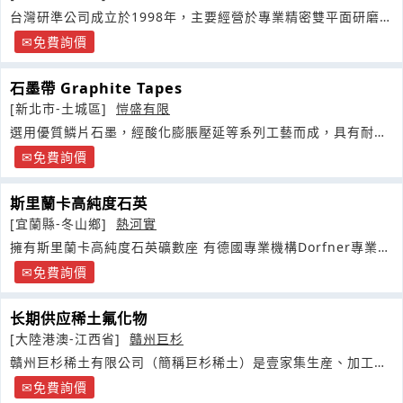
台灣研準公司成立於1998年，主要經營於專業精密雙平面研磨加
工及精密切割代工
免費詢價
石墨帶 Graphite Tapes
[新北市-土城區]
愷盛有限
選用優質鱗片石墨，經酸化膨脹壓延等系列工藝而成，具有耐
高、低溫
免費詢價
斯里蘭卡高純度石英
[宜蘭縣-冬山鄉]
熱河實
擁有斯里蘭卡高純度石英礦數座 有德國專業機構Dorfner專業檢
測分析報告
免費詢價
长期供应稀土氟化物
[大陸港澳-江西省]
贛州巨杉
贛州巨杉稀土有限公司（簡稱巨杉稀土）是壹家集生産、加工、
貿易于壹體的稀土高新技術企業
免費詢價