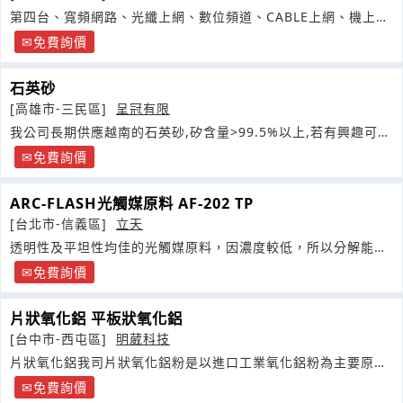
第四台、寬頻網路、光纖上網、數位頻道、CABLE上網、機上盒
等等的相關問題都可撥打
免費詢價
石英砂
[高雄市-三民區]
呈冠有限
我公司長期供應越南的石英砂,矽含量>99.5%以上,若有興趣可與
我司聯繫
免費詢價
ARC-FLASH光觸媒原料 AF-202 TP
[台北市-信義區]
立天
透明性及平坦性均佳的光觸媒原料，因濃度較低，所以分解能力
較差，
免費詢價
片狀氧化鋁 平板狀氧化鋁
[台中市-西屯區]
明葳科技
片狀氧化鋁我司片狀氧化鋁粉是以進口工業氧化鋁粉為主要原料,
採用特殊礦化劑
免費詢價