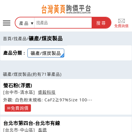
產品
搜尋
免費詢價
礦產/煤炭製品
首頁
/
找產品
/
產品分類 :
礦產/煤炭製品
礦產/煤炭製品
(約有71筆產品)
螢石粉(浮選)
[台中市-清水區]
盛毅科技
外觀: 白色粉末規格: CaF2≧97%Size 100---
免費詢價
台北市第四台-台北市有線
[台北市-中山區]
長德