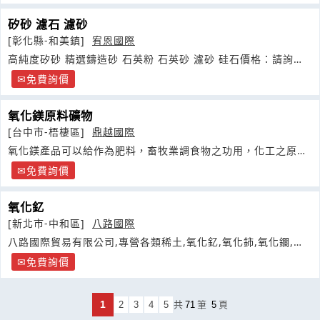
矽砂 濾石 濾砂
[彰化縣-和美鎮]
宥恩國際
高純度矽砂 精選鑄造砂 石英粉 石英砂 濾砂 硅石價格：請詢價
商情類別
免費詢價
氧化鎂原料礦物
[台中市-梧棲區]
鼎越國際
氧化鎂產品可以給作為肥料，畜牧業調食物之功用，化工之原料
之一，
免費詢價
氧化釔
[新北市-中和區]
八路國際
八路國際貿易有限公司,專營各類稀土,氧化釔,氧化鈰,氧化鑭,為
大宗
免費詢價
1
2
3
4
5
共
71
筆
5
頁